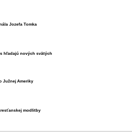
inála Jozefa Tomka
vás hľadajú nových svätých
o Južnej Ameriky
kresťanskej modlitby