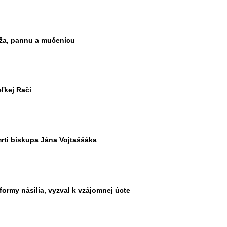
íža, pannu a mučenicu
eľkej Rači
ti biskupa Jána Vojtaššáka
ormy násilia, vyzval k vzájomnej úcte