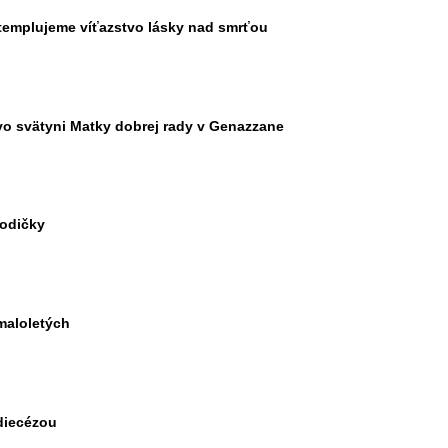
ntemplujeme víťazstvo lásky nad smrťou
vo svätyni Matky dobrej rady v Genazzane
rodičky
maloletých
 diecézou