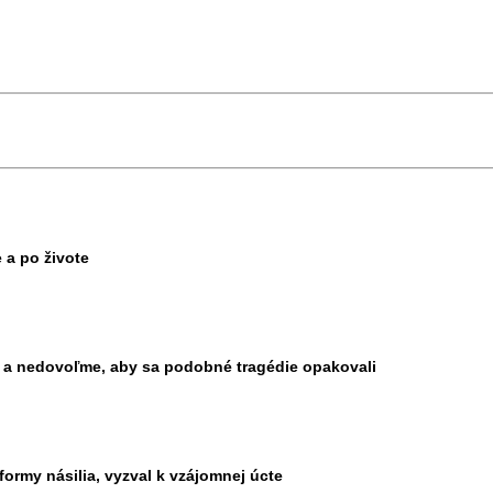
 a po živote
h a nedovoľme, aby sa podobné tragédie opakovali
ormy násilia, vyzval k vzájomnej úcte