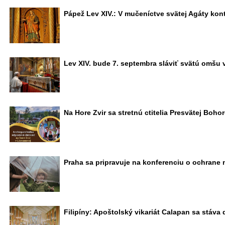
Pápež Lev XIV.: V mučeníctve svätej Agáty ko
Lev XIV. bude 7. septembra sláviť svätú omšu 
Na Hore Zvir sa stretnú ctitelia Presvätej Boho
Praha sa pripravuje na konferenciu o ochrane 
Filipíny: Apoštolský vikariát Calapan sa stáva