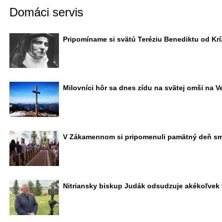
Domáci servis
Pripomíname si svätú Teréziu Benediktu od Kr
Milovníci hôr sa dnes zídu na svätej omši na V
V Zákamennom si pripomenuli pamätný deň smr
Nitriansky biskup Judák odsudzuje akékoľvek f