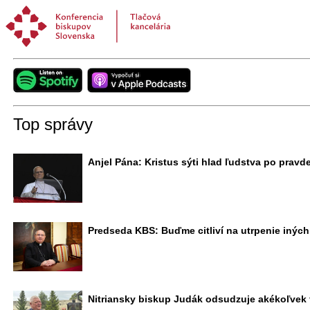
Top správy
Anjel Pána: Kristus sýti hlad ľudstva po pravde
Predseda KBS: Buďme citliví na utrpenie inýc
Nitriansky biskup Judák odsudzuje akékoľvek f