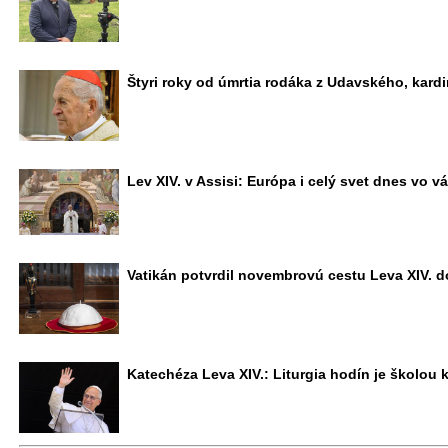
Štyri roky od úmrtia rodáka z Udavského, kard
Lev XIV. v Assisi: Európa i celý svet dnes vo 
Vatikán potvrdil novembrovú cestu Leva XIV. d
Katechéza Leva XIV.: Liturgia hodín je školou 