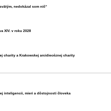
 svätým, nedokázal som nič“
a XIV. v roku 2028
kej charity a Krakowskej arcidiecéznej charity
j inteligencii, mieri a dôstojnosti človeka