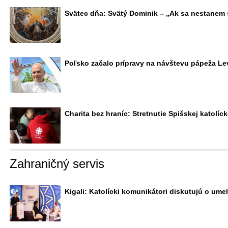
Svätec dňa: Svätý Dominik – „Ak sa nestanem
Poľsko začalo prípravy na návštevu pápeža Lev
Charita bez hraníc: Stretnutie Spišskej katolíc
Zahraničný servis
Kigali: Katolícki komunikátori diskutujú o umele