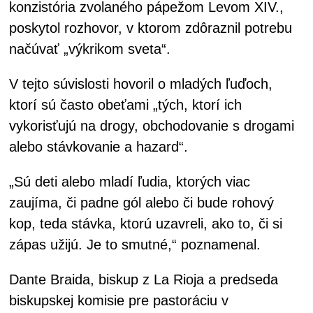
konzistória zvolaného pápežom Levom XIV.,
poskytol rozhovor, v ktorom zdôraznil potrebu
načúvať „výkrikom sveta“.
V tejto súvislosti hovoril o mladých ľuďoch,
ktorí sú často obeťami „tých, ktorí ich
vykorisťujú na drogy, obchodovanie s drogami
alebo stávkovanie a hazard“.
„Sú deti alebo mladí ľudia, ktorých viac
zaujíma, či padne gól alebo či bude rohový
kop, teda stávka, ktorú uzavreli, ako to, či si
zápas užijú. Je to smutné,“ poznamenal.
Dante Braida, biskup z La Rioja a predseda
biskupskej komisie pre pastoráciu v