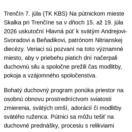
Trenčín 7. júla (TK KBS) Na pútnickom mieste
Skalka pri Trenčíne sa v dňoch 15. až 19. júla
2026 uskutoční Hlavná púť k svätým Andrejovi-
Svoradovi a Beňadikovi, patrónom Nitrianskej
diecézy. Veriaci sú pozvaní na toto významné
miesto, aby v priebehu piatich dní načerpali
duchovnú silu a spoločne prežili čas modlitby,
pokoja a vzájomného spoločenstva.
Bohatý duchovný program ponúka priestor na
osobnú obnovu prostredníctvom sviatosti
zmierenia, svätých omší, adorácií či modlitby
svätého ruženca. Pútnici sa môžu tešiť na
duchovné prednášky, procesiu s relikviami