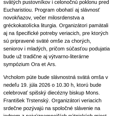
svätých pustovníkov i celonočnú poklonu pred
Eucharistiou. Program obohatí aj slávnosť
novokňazov, večer milosrdenstva a
gréckokatolícka liturgia. Organizátori pamätali
aj na špecifické potreby veriacich, pre ktorých
sú pripravené sväté omše za chorých,
seniorov i mladých, pričom súčasťou podujatia
bude už tradične aj výtvarno-literárne
sympózium Ora et Ars.
Vrcholom púte bude slávnostná svätá omša v
nedeľu 19. júla 2026 o 10.30 h, ktorú bude
celebrovať spišský diecézny biskup Mons.
František Trstenský. Organizátori veriacich
srdečne pozývajú na spoločné slávenie na
jednom z najvýznamnejších pútnických miest