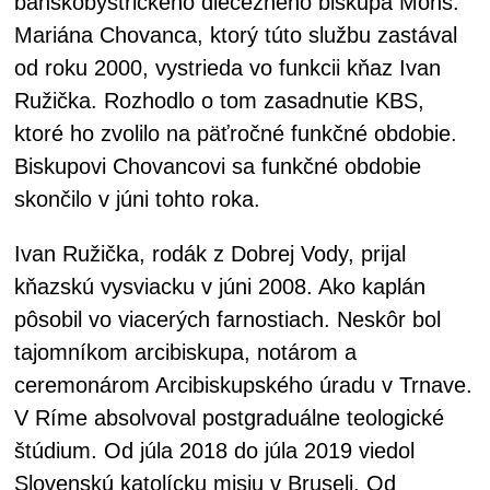
banskobystrického diecézneho biskupa Mons.
Mariána Chovanca, ktorý túto službu zastával
od roku 2000, vystrieda vo funkcii kňaz Ivan
Ružička. Rozhodlo o tom zasadnutie KBS,
ktoré ho zvolilo na päťročné funkčné obdobie.
Biskupovi Chovancovi sa funkčné obdobie
skončilo v júni tohto roka.
Ivan Ružička, rodák z Dobrej Vody, prijal
kňazskú vysviacku v júni 2008. Ako kaplán
pôsobil vo viacerých farnostiach. Neskôr bol
tajomníkom arcibiskupa, notárom a
ceremonárom Arcibiskupského úradu v Trnave.
V Ríme absolvoval postgraduálne teologické
štúdium. Od júla 2018 do júla 2019 viedol
Slovenskú katolícku misiu v Bruseli. Od