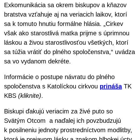
Exkomunikácia sa okrem biskupov a kňazov
bratstva vzťahuje aj na veriacich laikov, ktorí
sa k tomuto hnutiu formálne hlásia. „Cirkev
však ako starostlivá matka prijme s úprimnou
láskou a živou starostlivosťou všetkých, ktorí
sa túžia vrátiť do plného spoločenstva,“ uvádza
sa vo vydanom dekréte.
Informácie o postupe návratu do plného
spoločenstva s Katolíckou cirkvou
prináša
TK
KBS
(kliknite)
.
Biskupi ďakujú veriacim za živé puto so
Svätým Otcom a naďalej ich povzbudzujú
k posilneniu jednoty prostredníctvom modlitby,
ktorá je prejavom lásky a znakom hlbokej úcty