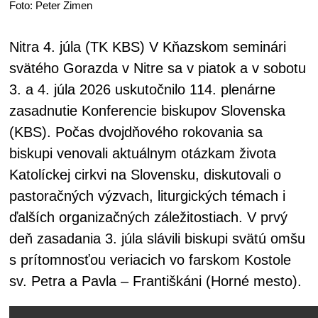
Foto: Peter Zimen
Nitra 4. júla (TK KBS) V Kňazskom seminári
svätého Gorazda v Nitre sa v piatok a v sobotu
3. a 4. júla 2026 uskutočnilo 114. plenárne
zasadnutie Konferencie biskupov Slovenska
(KBS). Počas dvojdňového rokovania sa
biskupi venovali aktuálnym otázkam života
Katolíckej cirkvi na Slovensku, diskutovali o
pastoračných výzvach, liturgických témach i
ďalších organizačných záležitostiach. V prvý
deň zasadania 3. júla slávili biskupi svätú omšu
s prítomnosťou veriacich vo farskom Kostole
sv. Petra a Pavla – Františkáni (Horné mesto).