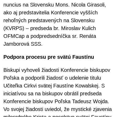
nuncius na Slovensku Mons. Nicola Girasoli,
ako aj predstavitelia Konferencie vyšších
rehoľných predstavených na Slovensku
(KVRPS) – predseda br. Miroslav Kulich
OFMCap a podpredsedníčka sr. Renáta
Jamborová SSS.
Podpora procesu pre svätú Faustínu
Biskupi vyhoveli žiadosti Konferencie biskupov
Poľska a podporili žiadosť o udelenie titulu
Učiteľka Cirkvi svätej Faustíne Kowalskej. S
iniciatívou sa na biskupov obrátil predseda
Konferencie biskupov Poľska Tadeusz Wojda.
Vo svojej žiadosti uviedol, že mystické zjavenia
milosrdného Krista a posolstvo svätej Faustíny