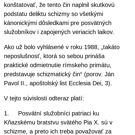
konštatovať, že tento čin naplnil skutkovú
podstatu deliktu schizmy so všetkými
kánonickými dôsledkami pre posvätných
služobníkov i zapojených veriacich laikov.
Ako už bolo vyhlásené v roku 1988, „takáto
neposlušnosť, ktorá so sebou prináša
praktické odmietnutie rímskeho primátu,
predstavuje schizmatický čin“ (porov. Ján
Pavol II., apoštolský list Ecclesia Dei, 3).
V tejto súvislosti odteraz platí:
1. Posvätní služobníci patriaci ku
Kňazskému bratstvu svätého Pia X. sú v
schizme, a preto ich treba považovať za