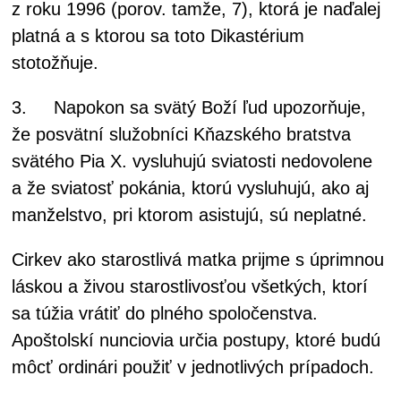
z roku 1996 (porov. tamže, 7), ktorá je naďalej
platná a s ktorou sa toto Dikastérium
stotožňuje.
3. Napokon sa svätý Boží ľud upozorňuje,
že posvätní služobníci Kňazského bratstva
svätého Pia X. vysluhujú sviatosti nedovolene
a že sviatosť pokánia, ktorú vysluhujú, ako aj
manželstvo, pri ktorom asistujú, sú neplatné.
Cirkev ako starostlivá matka prijme s úprimnou
láskou a živou starostlivosťou všetkých, ktorí
sa túžia vrátiť do plného spoločenstva.
Apoštolskí nunciovia určia postupy, ktoré budú
môcť ordinári použiť v jednotlivých prípadoch.