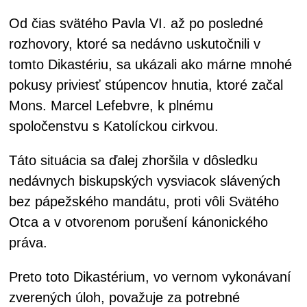
Od čias svätého Pavla VI. až po posledné
rozhovory, ktoré sa nedávno uskutočnili v
tomto Dikastériu, sa ukázali ako márne mnohé
pokusy priviesť stúpencov hnutia, ktoré začal
Mons. Marcel Lefebvre, k plnému
spoločenstvu s Katolíckou cirkvou.
Táto situácia sa ďalej zhoršila v dôsledku
nedávnych biskupských vysviacok slávených
bez pápežského mandátu, proti vôli Svätého
Otca a v otvorenom porušení kánonického
práva.
Preto toto Dikastérium, vo vernom vykonávaní
zverených úloh, považuje za potrebné