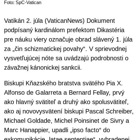
Foto: SpC-Vatican
Vatikán 2. júla (VaticanNews) Dokument
podpísaný kardinálom prefektom Dikastéria
pre náuku viery označuje obrad slávený 1. júla
za „čin schizmatickej povahy“. V sprievodnej
vysvetľujúcej nóte sa uvádzajú podrobnosti o
závažnej kánonickej sankcii.
Biskupi Kňazského bratstva svätého Pia X.
Alfonso de Galarreta a Bernard Fellay, prvý
ako hlavný svätiteľ a druhý ako spolusvätiteľ,
ako aj novovysvätení biskupi Pascal Schreiber,
Michael Goldade, Michel Poinsinet de Sivry a
Marc Hanappier, upadli „ipso facto“ do
exkomunikácie „latae sententiae“, vyhradenej