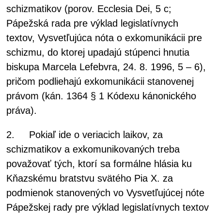
schizmatikov (porov. Ecclesia Dei, 5 c;
Pápežská rada pre výklad legislatívnych
textov, Vysvetľujúca nóta o exkomunikácii pre
schizmu, do ktorej upadajú stúpenci hnutia
biskupa Marcela Lefebvra, 24. 8. 1996, 5 – 6),
pričom podliehajú exkomunikácii stanovenej
právom (kán. 1364 § 1 Kódexu kánonického
práva).
2. Pokiaľ ide o veriacich laikov, za
schizmatikov a exkomunikovaných treba
považovať tých, ktorí sa formálne hlásia ku
Kňazskému bratstvu svätého Pia X. za
podmienok stanovených vo Vysvetľujúcej nóte
Pápežskej rady pre výklad legislatívnych textov