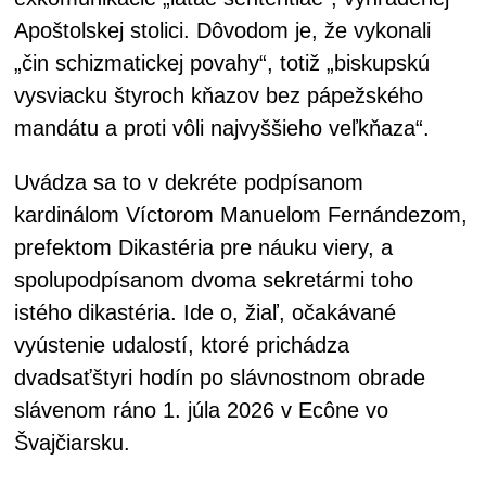
Apoštolskej stolici. Dôvodom je, že vykonali
„čin schizmatickej povahy“, totiž „biskupskú
vysviacku štyroch kňazov bez pápežského
mandátu a proti vôli najvyššieho veľkňaza“.
Uvádza sa to v dekréte podpísanom
kardinálom Víctorom Manuelom Fernándezom,
prefektom Dikastéria pre náuku viery, a
spolupodpísanom dvoma sekretármi toho
istého dikastéria. Ide o, žiaľ, očakávané
vyústenie udalostí, ktoré prichádza
dvadsaťštyri hodín po slávnostnom obrade
slávenom ráno 1. júla 2026 v Ecône vo
Švajčiarsku.