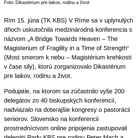
Foto: Dikastérium pre laikov, rodinu a život
Rím 15. júna (TK KBS) V Ríme sa v uplynulých
dňoch uskutočnila medzinárodná konferencia s
názvom „A Bridge Towards Heaven – The
Magisterium of Fragility in a Time of Strength“
(Most smerom k nebu – Magistérium krehkosti
v čase sily), ktorú zorganizovalo Dikastérium
pre laikov, rodinu a život.
Podujatie, na ktorom sa zúčastnilo vyše 200
delegátov zo 40 biskupských konferencií,
nadviazalo na doterajšie kongresy o pastorácii
seniorov. Slovensko na konferencii
prostredníctvom online pripojenia zastupovali
delegáti Rady KBS pre rodinu Peter Mach a