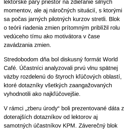
lektorské páry priestor na zdieľanie silných
momentov, ale aj náročných situácií, s ktorými
sa počas jarných pilotných kurzov stretli. Blok
o teórii riadenia zmien prítomným priblížil rolu
vedúceho tímu ako motivátora v čase
zavádzania zmien.
Stredobodom dňa bol diskusný formát World
Café. Účastníci analyzovali prvú vlnu spätnej
väzby rozdelenú do štyroch kľúčových oblastí,
ktoré dotazníky všetkých zaangažovaných
vyhodnotili ako najkľúčovejšie.
V rámci „zberu úrody“ boli prezentované dáta z
doterajších dotazníkov od lektorov aj
samotných účastníkov KPM. Záverečný blok