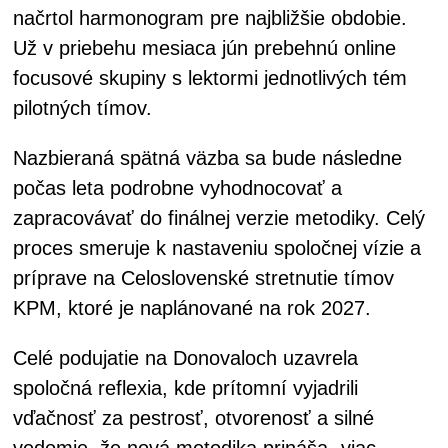
načrtol harmonogram pre najbližšie obdobie.
Už v priebehu mesiaca jún prebehnú online
focusové skupiny s lektormi jednotlivých tém
pilotných tímov.
Nazbieraná spätná väzba sa bude následne
počas leta podrobne vyhodnocovať a
zapracovávať do finálnej verzie metodiky. Celý
proces smeruje k nastaveniu spoločnej vízie a
príprave na Celoslovenské stretnutie tímov
KPM, ktoré je naplánované na rok 2027.
Celé podujatie na Donovaloch uzavrela
spoločná reflexia, kde prítomní vyjadrili
vďačnosť za pestrosť, otvorenosť a silné
vedomie, že nová metodika prináša „viac