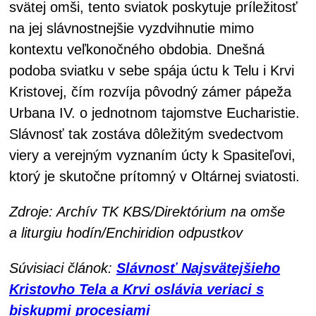
svätej omši, tento sviatok poskytuje príležitosť
na jej slávnostnejšie vyzdvihnutie mimo
kontextu veľkonočného obdobia. Dnešná
podoba sviatku v sebe spája úctu k Telu i Krvi
Kristovej, čím rozvíja pôvodný zámer pápeža
Urbana IV. o jednotnom tajomstve Eucharistie.
Slávnosť tak zostáva dôležitým svedectvom
viery a verejným vyznaním úcty k Spasiteľovi,
ktorý je skutočne prítomný v Oltárnej sviatosti.
Zdroje: Archív TK KBS/Direktórium na omše
a liturgiu hodín/Enchiridion odpustkov
Súvisiaci článok:
Slávnosť Najsvätejšieho
Kristovho Tela a Krvi oslávia veriaci s
biskupmi procesiami