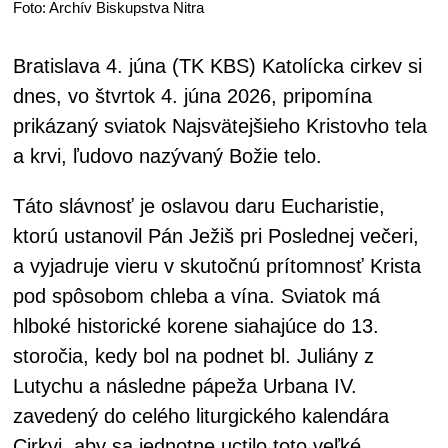
Foto: Archív Biskupstva Nitra
Bratislava 4. júna (TK KBS) Katolícka cirkev si
dnes, vo štvrtok 4. júna 2026, pripomína
prikázaný sviatok Najsvätejšieho Kristovho tela
a krvi, ľudovo nazývaný Božie telo.
Táto slávnosť je oslavou daru Eucharistie,
ktorú ustanovil Pán Ježiš pri Poslednej večeri,
a vyjadruje vieru v skutočnú prítomnosť Krista
pod spôsobom chleba a vína. Sviatok má
hlboké historické korene siahajúce do 13.
storočia, kedy bol na podnet bl. Juliány z
Lutychu a následne pápeža Urbana IV.
zavedený do celého liturgického kalendára
Cirkvi, aby sa jednotne uctilo toto veľké