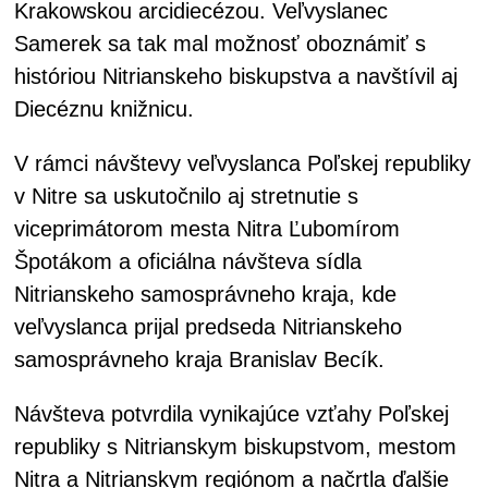
Krakowskou arcidiecézou. Veľvyslanec
Samerek sa tak mal možnosť oboznámiť s
históriou Nitrianskeho biskupstva a navštívil aj
Diecéznu knižnicu.
V rámci návštevy veľvyslanca Poľskej republiky
v Nitre sa uskutočnilo aj stretnutie s
viceprimátorom mesta Nitra Ľubomírom
Špotákom a oficiálna návšteva sídla
Nitrianskeho samosprávneho kraja, kde
veľvyslanca prijal predseda Nitrianskeho
samosprávneho kraja Branislav Becík.
Návšteva potvrdila vynikajúce vzťahy Poľskej
republiky s Nitrianskym biskupstvom, mestom
Nitra a Nitrianskym regiónom a načrtla ďalšie