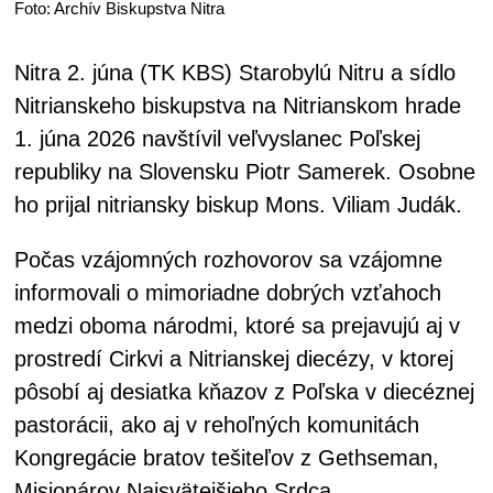
Foto: Archív Biskupstva Nitra
Nitra 2. júna (TK KBS) Starobylú Nitru a sídlo
Nitrianskeho biskupstva na Nitrianskom hrade
1. júna 2026 navštívil veľvyslanec Poľskej
republiky na Slovensku Piotr Samerek. Osobne
ho prijal nitriansky biskup Mons. Viliam Judák.
Počas vzájomných rozhovorov sa vzájomne
informovali o mimoriadne dobrých vzťahoch
medzi oboma národmi, ktoré sa prejavujú aj v
prostredí Cirkvi a Nitrianskej diecézy, v ktorej
pôsobí aj desiatka kňazov z Poľska v diecéznej
pastorácii, ako aj v rehoľných komunitách
Kongregácie bratov tešiteľov z Gethseman,
Misionárov Najsvätejšieho Srdca