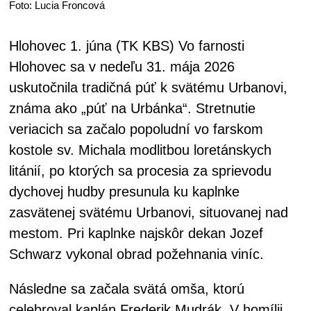
Foto: Lucia Froncová
Hlohovec 1. júna (TK KBS) Vo farnosti
Hlohovec sa v nedeľu 31. mája 2026
uskutočnila tradičná púť k svätému Urbanovi,
známa ako „púť na Urbánka“. Stretnutie
veriacich sa začalo popoludní vo farskom
kostole sv. Michala modlitbou loretánskych
litánií, po ktorých sa procesia za sprievodu
dychovej hudby presunula ku kaplnke
zasvätenej svätému Urbanovi, situovanej nad
mestom. Pri kaplnke najskôr dekan Jozef
Schwarz vykonal obrad požehnania viníc.
Následne sa začala svätá omša, ktorú
celebroval kaplán Frederik Mudrák. V homílii