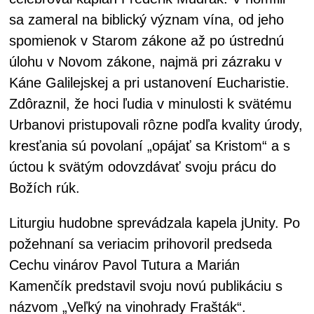
sa zameral na biblický význam vína, od jeho
spomienok v Starom zákone až po ústrednú
úlohu v Novom zákone, najmä pri zázraku v
Káne Galilejskej a pri ustanovení Eucharistie.
Zdôraznil, že hoci ľudia v minulosti k svätému
Urbanovi pristupovali rôzne podľa kvality úrody,
kresťania sú povolaní „opájať sa Kristom“ a s
úctou k svätým odovzdávať svoju prácu do
Božích rúk.
Liturgiu hudobne sprevádzala kapela jUnity. Po
požehnaní sa veriacim prihovoril predseda
Cechu vinárov Pavol Tutura a Marián
Kamenčík predstavil svoju novú publikáciu s
názvom „Veľký na vinohrady Frašták“.