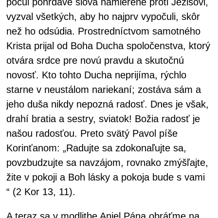
počul pohŕdavé slová namierené proti Ježišovi,
vyzval všetkých, aby ho najprv vypočuli, skôr
než ho odsúdia. Prostredníctvom samotného
Krista prijal od Boha Ducha spoločenstva, ktorý
otvára srdce pre novú pravdu a skutočnú
novosť. Kto tohto Ducha neprijíma, rýchlo
starne v neustálom nariekaní; zostáva sám a
jeho duša nikdy nepozná radosť. Dnes je však,
drahí bratia a sestry, sviatok! Božia radosť je
našou radosťou. Preto svätý Pavol píše
Korinťanom: „Radujte sa zdokonaľujte sa,
povzbudzujte sa navzájom, rovnako zmýšľajte,
žite v pokoji a Boh lásky a pokoja bude s vami
“ (2 Kor 13, 11).
A teraz sa v modlitbe Anjel Pána obráťme na