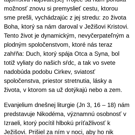
možnosť znovu si premyslieť cestu, ktorou
sme prešli, vychádzajúc z jej stredu: zo života
Boha, ktorý sa nám daroval v Ježišovi Kristovi.
Tento život je dynamickým, nevyčerpateľným a
plodným spoločenstvom, ktoré nás teraz
zahŕňa: Duch, ktorý spája Otca a Syna, bol
totiž vyliaty do našich sŕdc, a tak vo svete
nadobúda podobu Cirkev, sviatosť
spoločenstva, priestor stretnutia, lásky a
života, v ktorom sa už dotýkajú nebo a zem.
Evanjelium dnešnej liturgie (Jn 3, 16 – 18) nám
predstavuje Nikodéma, významnú osobnosť v
Izraeli, ktorý pocítil hlbokú príťažlivosť k
Ježišovi. Prišiel za ním v noci, aby ho nik