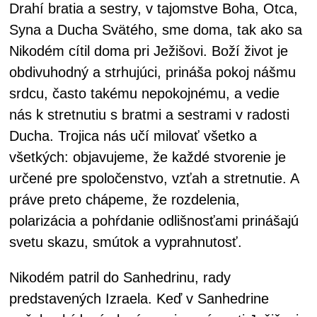
Drahí bratia a sestry, v tajomstve Boha, Otca,
Syna a Ducha Svätého, sme doma, tak ako sa
Nikodém cítil doma pri Ježišovi. Boží život je
obdivuhodný a strhujúci, prináša pokoj nášmu
srdcu, často takému nepokojnému, a vedie
nás k stretnutiu s bratmi a sestrami v radosti
Ducha. Trojica nás učí milovať všetko a
všetkých: objavujeme, že každé stvorenie je
určené pre spoločenstvo, vzťah a stretnutie. A
práve preto chápeme, že rozdelenia,
polarizácia a pohŕdanie odlišnosťami prinášajú
svetu skazu, smútok a vyprahnutosť.
Nikodém patril do Sanhedrinu, rady
predstavených Izraela. Keď v Sanhedrine