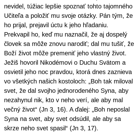
nevidel, túžiac lepšie spoznať tohto tajomného
Učiteľa a položiť mu svoje otázky. Pán tým, že
ho prijal, prejavil úctu k jeho hľadaniu.
Prekvapil ho, keď mu naznačil, že aj dospelý
človek sa môže znovu narodiť; dal mu tušiť, že
Boží život môže premeniť jeho vlastný život.
Ježiš hovoril Nikodémovi o Duchu Svätom a
osvietil jeho noc pravdou, ktorá dnes zaznieva
vo všetkých našich kostoloch: „Boh tak miloval
svet, že dal svojho jednorodeného Syna, aby
nezahynul nik, kto v neho verí, ale aby mal
večný život“ (Jn 3, 16). A ďalej: „Boh neposlal
Syna na svet, aby svet odsúdil, ale aby sa
skrze neho svet spasil“ (Jn 3, 17).