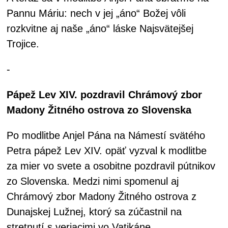
Pannu Máriu: nech v jej „áno“ Božej vôli
rozkvitne aj naše „áno“ láske Najsvätejšej
Trojice.
-
Pápež Lev XIV. pozdravil Chrámový zbor
Madony Žitného ostrova zo Slovenska
Po modlitbe Anjel Pána na Námestí svätého
Petra pápež Lev XIV. opäť vyzval k modlitbe
za mier vo svete a osobitne pozdravil pútnikov
zo Slovenska. Medzi nimi spomenul aj
Chrámový zbor Madony Žitného ostrova z
Dunajskej Lužnej, ktorý sa zúčastnil na
stretnutí s veriacimi vo Vatikáne.