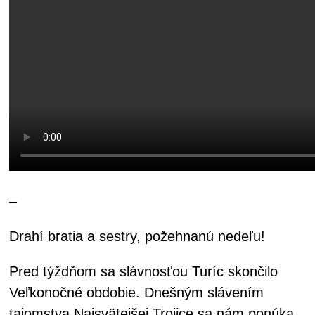
–
Drahí bratia a sestry, požehnanú nedeľu!
Pred týždňom sa slávnosťou Turíc skončilo
Veľkonočné obdobie. Dnešným slávením
tajomstva Najsvätejšej Trojice sa nám ponúka