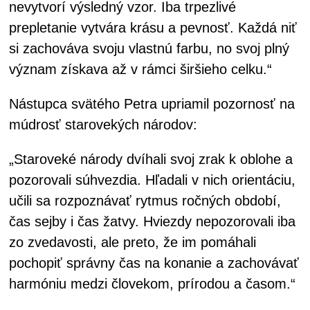
nevytvorí výsledný vzor. Iba trpezlivé
prepletanie vytvára krásu a pevnosť. Každá niť
si zachováva svoju vlastnú farbu, no svoj plný
význam získava až v rámci širšieho celku.“
Nástupca svätého Petra upriamil pozornosť na
múdrosť starovekých národov:
„Staroveké národy dvíhali svoj zrak k oblohe a
pozorovali súhvezdia. Hľadali v nich orientáciu,
učili sa rozpoznávať rytmus ročných období,
čas sejby i čas žatvy. Hviezdy nepozorovali iba
zo zvedavosti, ale preto, že im pomáhali
pochopiť správny čas na konanie a zachovávať
harmóniu medzi človekom, prírodou a časom.“