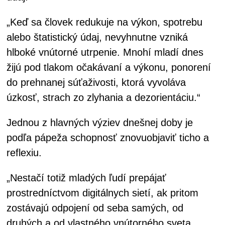
„Keď sa človek redukuje na výkon, spotrebu
alebo štatistický údaj, nevyhnutne vzniká
hlboké vnútorné utrpenie. Mnohí mladí dnes
žijú pod tlakom očakávaní a výkonu, ponorení
do prehnanej súťaživosti, ktorá vyvoláva
úzkosť, strach zo zlyhania a dezorientáciu.“
Jednou z hlavných výziev dnešnej doby je
podľa pápeža schopnosť znovuobjaviť ticho a
reflexiu.
„Nestačí totiž mladých ľudí prepájať
prostredníctvom digitálnych sietí, ak pritom
zostávajú odpojení od seba samých, od
druhých a od vlastného vnútorného sveta.