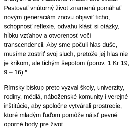
Pestovať vnútorný život znamená pomáhať
novým generáciám znovu objaviť ticho,
schopnosť reflexie, odvahu klásť si otázky,
hĺbku vzťahov a otvorenosť voči
transcendencii. Aby sme počuli hlas duše,
musíme zostriť svoj sluch, pretože jej hlas nie
je krikom, ale tichým šepotom (porov. 1 Kr 19,
9 – 16).“
Rímsky biskup preto vyzval školy, univerzity,
rodiny, médiá, náboženské komunity i verejné
inštitúcie, aby spoločne vytvárali prostredie,
ktoré mladým ľuďom pomôže nájsť pevné
oporné body pre život.