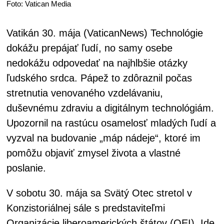
Foto: Vatican Media
Vatikán 30. mája (VaticanNews) Technológie
dokážu prepájať ľudí, no samy osebe
nedokážu odpovedať na najhlbšie otázky
ľudského srdca. Pápež to zdôraznil počas
stretnutia venovaného vzdelávaniu,
duševnému zdraviu a digitálnym technológiám.
Upozornil na rastúcu osamelosť mladých ľudí a
vyzval na budovanie „máp nádeje“, ktoré im
pomôžu objaviť zmysel života a vlastné
poslanie.
V sobotu 30. mája sa Svätý Otec stretol v
Konzistoriálnej sále s predstaviteľmi
Organizácie liberoamerických štátov (OEI). Ide