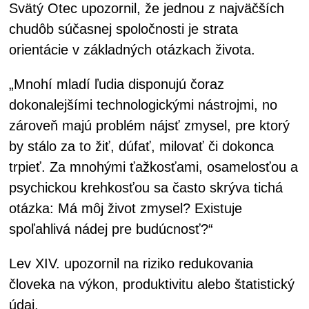
Svätý Otec upozornil, že jednou z najväčších
chudôb súčasnej spoločnosti je strata
orientácie v základných otázkach života.
„Mnohí mladí ľudia disponujú čoraz
dokonalejšími technologickými nástrojmi, no
zároveň majú problém nájsť zmysel, pre ktorý
by stálo za to žiť, dúfať, milovať či dokonca
trpieť. Za mnohými ťažkosťami, osamelosťou a
psychickou krehkosťou sa často skrýva tichá
otázka: Má môj život zmysel? Existuje
spoľahlivá nádej pre budúcnosť?“
Lev XIV. upozornil na riziko redukovania
človeka na výkon, produktivitu alebo štatistický
údaj.