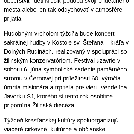
občerstviť, deti kresliť podobu svojho ideálneho
mesta alebo len tak oddychovať v atmosfére
prijatia.
Hudobným vrcholom týždňa bude koncert
sakrálnej hudby v Kostole sv. Štefana – kráľa v
Dolných Rudinách, realizovaný v spolupráci so
žilinským konzervatóriom. Festival uzavrie v
sobotu 6. júna symbolické sadenie pamätného
stromu v Černovej pri príležitosti 60. výročia
úmrtia misionára a trpiteľa pre vieru Vendelína
Javorku SJ, ktorého si tento rok osobitne
pripomína Žilinská diecéza.
Týždeň kresťanskej kultúry spoluorganizujú
viaceré cirkevné, kultúrne a občianske