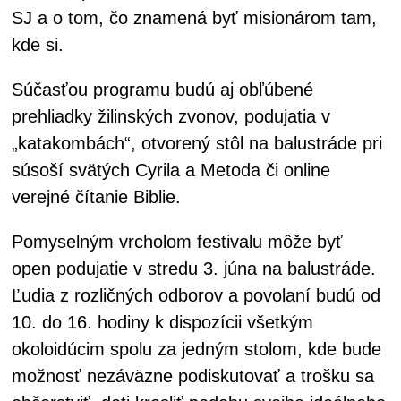
SJ a o tom, čo znamená byť misionárom tam,
kde si.
Súčasťou programu budú aj obľúbené
prehliadky žilinských zvonov, podujatia v
„katakombách“, otvorený stôl na balustráde pri
súsoší svätých Cyrila a Metoda či online
verejné čítanie Biblie.
Pomyselným vrcholom festivalu môže byť
open podujatie v stredu 3. júna na balustráde.
Ľudia z rozličných odborov a povolaní budú od
10. do 16. hodiny k dispozícii všetkým
okoloidúcim spolu za jedným stolom, kde bude
možnosť nezáväzne podiskutovať a trošku sa