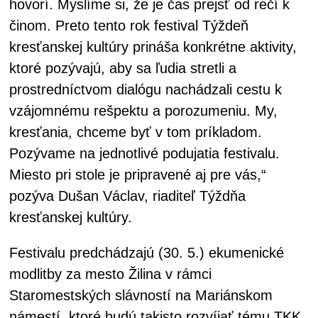
hovorí. Myslíme si, že je čas prejsť od rečí k
činom. Preto tento rok festival Týždeň
kresťanskej kultúry prináša konkrétne aktivity,
ktoré pozývajú, aby sa ľudia stretli a
prostredníctvom dialógu nachádzali cestu k
vzájomnému rešpektu a porozumeniu. My,
kresťania, chceme byť v tom príkladom.
Pozývame na jednotlivé podujatia festivalu.
Miesto pri stole je pripravené aj pre vás,“
pozýva Dušan Václav, riaditeľ Týždňa
kresťanskej kultúry.
Festivalu predchádzajú (30. 5.) ekumenické
modlitby za mesto Žilina v rámci
Staromestských slávností na Mariánskom
námestí, ktoré budú takisto rozvíjať tému TKK.