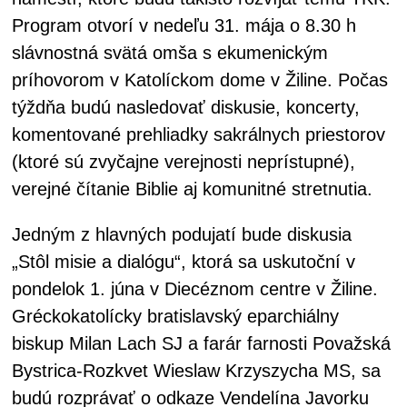
Program otvorí v nedeľu 31. mája o 8.30 h
slávnostná svätá omša s ekumenickým
príhovorom v Katolíckom dome v Žiline. Počas
týždňa budú nasledovať diskusie, koncerty,
komentované prehliadky sakrálnych priestorov
(ktoré sú zvyčajne verejnosti neprístupné),
verejné čítanie Biblie aj komunitné stretnutia.
Jedným z hlavných podujatí bude diskusia
„Stôl misie a dialógu“, ktorá sa uskutoční v
pondelok 1. júna v Diecéznom centre v Žiline.
Gréckokatolícky bratislavský eparchiálny
biskup Milan Lach SJ a farár farnosti Považská
Bystrica-Rozkvet Wieslaw Krzyszycha MS, sa
budú rozprávať o odkaze Vendelína Javorku