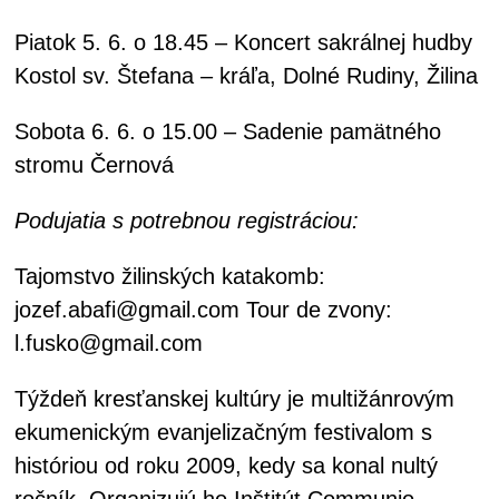
Piatok 5. 6. o 18.45 – Koncert sakrálnej hudby
Kostol sv. Štefana – kráľa, Dolné Rudiny, Žilina
Sobota 6. 6. o 15.00 – Sadenie pamätného
stromu Černová
Podujatia s potrebnou registráciou:
Tajomstvo žilinských katakomb:
jozef.abafi@gmail.com Tour de zvony:
l.fusko@gmail.com
Týždeň kresťanskej kultúry je multižánrovým
ekumenickým evanjelizačným festivalom s
históriou od roku 2009, kedy sa konal nultý
ročník. Organizujú ho Inštitút Communio