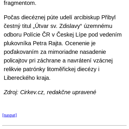
fragmentom.
Počas diecéznej púte udelí arcibiskup Přibyl
čestný titul „Útvar sv. Zdislavy“ územnému
odboru Polície ČR v Českej Lípe pod vedením
plukovníka Petra Rajta. Ocenenie je
poďakovaním za mimoriadne nasadenie
policajtov pri záchrane a navrátení vzácnej
relikvie patrónky litoměřickej diecézy i
Libereckého kraja.
Zdroj: Cirkev.cz, redakčne upravené
[naspat]