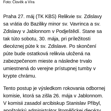
Foto: Člověk a Víra
Praha 27. máj (TK KBS) Relikvie sv. Zdislavy
sa vrátia do Baziliky minor sv. Vavrinca a sv.
Zdislavy v Jablonnom v Podještědí. Stane sa
tak túto sobotu, 30. mája, pri príležitosti
diecéznej púte k sv. Zdislave. Po skončení
púte bude ostatková relikvia uložená na
zabezpečenom mieste a následne trvalo
umiestnená do verejne prístupnej tumby v
krypte chrámu.
Tento postup je výsledkom rokovania odbornej
komisie, ktorá sa zišla 26. mája v Jablonnom.
V komisii zasadol arcibiskup Stanislav Přibyl,
apoštolský administrátor litoměřickej diecézy,