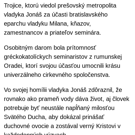
Trojice, ktorú viedol prešovský metropolita
vladyka Jonáš za účasti bratislavského
eparchu vladyku Milana, kňazov,
zamestnancov a priateľov seminára.
Osobitným darom bola prítomnosť
gréckokatolíckych seminaristov z rumunskej
Oradei, ktorí svojou účasťou umocnili krásu
univerzálneho cirkevného spoločenstva.
Vo svojej homílii vladyka Jonáš zdôraznil, že
rovnako ako prameň vody dáva život, aj človek
potrebuje byť neustále napĺňaný milosťou
Svätého Ducha, aby dokázal prinášať
duchovné ovocie a zostával verný Kristovi v
každodenných výzvach.