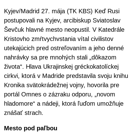
Kyjev/Madrid 27. mája (TK KBS) Keď Rusi
postupovali na Kyjev, arcibiskup Sviatoslav
Ševčuk hlavné mesto neopustil. V Katedrále
Kristovho zmŕtvychvstania vítal civilistov
utekajúcich pred ostreľovaním a jeho denné
nahrávky sa pre mnohých stali „dôkazom
života“. Hlava Ukrajinskej gréckokatolíckej
cirkvi, ktorá v Madride predstavila svoju knihu
Kronika svätokrádežnej vojny, hovorila pre
portál Omnes o zázraku odporu, „novom
hladomore“ a nádeji, ktorá ľuďom umožňuje
znášať strach.
Mesto pod paľbou