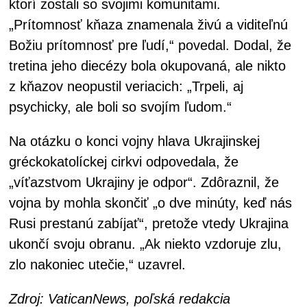
ktorí zostali so svojimi komunitami.
„Prítomnosť kňaza znamenala živú a viditeľnú
Božiu prítomnosť pre ľudí,“ povedal. Dodal, že
tretina jeho diecézy bola okupovaná, ale nikto
z kňazov neopustil veriacich: „Trpeli, aj
psychicky, ale boli so svojím ľudom.“
Na otázku o konci vojny hlava Ukrajinskej
gréckokatolíckej cirkvi odpovedala, že
„víťazstvom Ukrajiny je odpor“. Zdôraznil, že
vojna by mohla skončiť „o dve minúty, keď nás
Rusi prestanú zabíjať“, pretože vtedy Ukrajina
ukončí svoju obranu. „Ak niekto vzdoruje zlu,
zlo nakoniec utečie,“ uzavrel.
Zdroj: VaticanNews, poľská redakcia