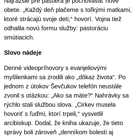
Najťažšie pre pastiera je pochovávať nové
obete. „Každý deň plačeme s toľkými matkami,
ktoré strácajú svoje deti,“ hovorí. Vojna tiež
odhalila novú formu služby: pastoráciu
smútiacich.
Slovo nádeje
Denné videopríhovory s evanjeliovými
myšlienkami sa zrodili ako „dôkaz života“. Po
jednom z útokov Ševčukov telefón neustále
zvonil s otázkou: „Ako sa máte?“ Nahrávky sa
rýchlo stali službou slova. „Cirkev musela
hovoriť s ľuďmi, ktorí trpeli,“ vysvetlil
arcibiskup. Dodal, že kniha ukazuje, že tieto
správy boli zároveň „denníkom bolesti aj