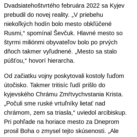
Dvadsiatehoštvrtého februára 2022 sa Kyjev
prebudil do novej reality. „V priebehu
niekoľkých hodín bolo mesto obkľúčené
Rusmi,“ spomínal Ševčuk. Hlavné mesto so
štyrmi miliónmi obyvateľov bolo po prvých
dňoch takmer vyľudnené. „Mesto sa stalo
púšťou,“ hovorí hierarcha.
Od začiatku vojny poskytovali kostoly ľuďom
útočisko. Takmer tritisíc ľudí prišlo do
kyjevského Chrámu Zmŕtvychvstania Krista.
„Počuli sme ruské vrtuľníky lietať nad
chrámom, zem sa triasla,“ uviedol arcibiskup.
Pri pohľade na horiace mesto za Dneprom
prosil Boha o zmysel tejto skúsenosti. „Ale