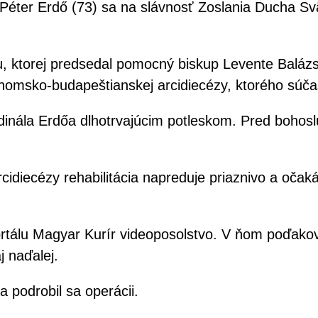
éter Erdő (73) sa na slávnosť Zoslania Ducha Svä
, ktorej predsedal pomocný biskup Levente Balázs 
homsko-budapeštianskej arcidiecézy, ktorého súč
kardinála Erdőa dlhotrvajúcim potleskom. Pred bohos
idiecézy rehabilitácia napreduje priaznivo a očak
ortálu Magyar Kurír videoposolstvo. V ňom poďakov
j naďalej.
 podrobil sa operácii.