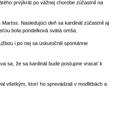
tého prvýkrát po vážnej chorobe zúčastnil na
Martos. Nasledujúci deň sa kardinál zúčastnil aj
asťou bola pondelková svätá omša.
lužbou i po nej sa uskutočnili spontánne
áva sa, že sa kardinál bude postupne vracať k
al všetkým, ktorí ho sprevádzali v modlitbách a