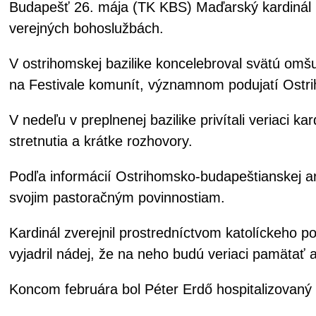
Budapešť 26. mája (TK KBS) Maďarský kardinál P
verejných bohoslužbách.
V ostrihomskej bazilike koncelebroval svätú omšu
na Festivale komunít, významnom podujatí Ostri
V nedeľu v preplnenej bazilike privítali veriaci 
stretnutia a krátke rozhovory.
Podľa informácií Ostrihomsko-budapeštianskej arc
svojim pastoračným povinnostiam.
Kardinál zverejnil prostredníctvom katolíckeho p
vyjadril nádej, že na neho budú veriaci pamätať a
Koncom februára bol Péter Erdő hospitalizovaný a