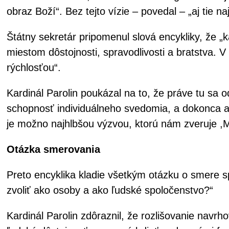
obraz Boží“. Bez tejto vízie – povedal – „aj tie n
Štátny sekretár pripomenul slová encykliky, že „
miestom dôstojnosti, spravodlivosti a bratstva. 
rýchlosťou“.
Kardinál Parolin poukázal na to, že práve tu sa o
schopnosť individuálneho svedomia, a dokonca aj 
je možno najhlbšou výzvou, ktorú nám zveruje ,M
Otázka smerovania
Preto encyklika kladie všetkým otázku o smere 
zvoliť ako osoby a ako ľudské spoločenstvo?“
Kardinál Parolin zdôraznil, že rozlišovanie nav