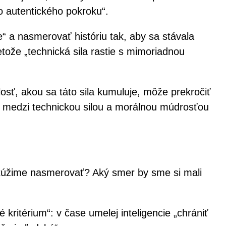
jho autentického pokroku“.
e“ a nasmerovať históriu tak, aby sa stávala
etože „technická sila rastie s mimoriadnou
losť, akou sa táto sila kumuluje, môže prekročiť
ia medzi technickou silou a morálnou múdrosťou
 túžime nasmerovať? Aký smer by sme si mali
ritérium“: v čase umelej inteligencie „chrániť