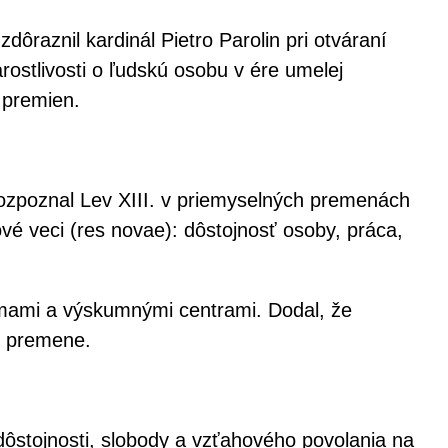
dôraznil kardinál Pietro Parolin pri otváraní
ostlivosti o ľudskú osobu v ére umelej
 premien.
rozpoznal Lev XIII. v priemyselných premenách
ové veci (res novae): dôstojnosť osoby, práca,
 firmami a výskumnými centrami. Dodal, že
to premene.
j dôstojnosti, slobody a vzťahového povolania na