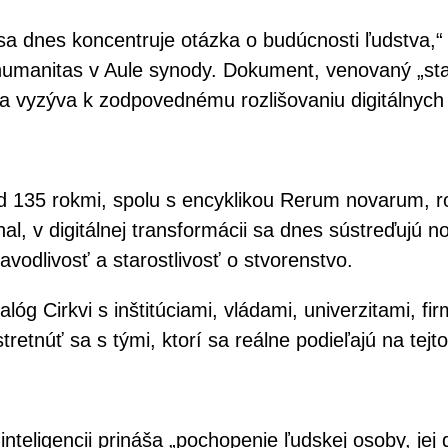
sa dnes koncentruje otázka o budúcnosti ľudstva,“ z
 humanitas v Aule synody. Dokument, venovaný „star
i a vyzýva k zodpovednému rozlišovaniu digitálnych
red 135 rokmi, spolu s encyklikou Rerum novarum, 
l, v digitálnej transformácii sa dnes sústreďujú n
avodlivosť a starostlivosť o stvorenstvo.
ialóg Cirkvi s inštitúciami, vládami, univerzitami,
tretnúť sa s tými, ktorí sa reálne podieľajú na tej
 inteligencii prináša „pochopenie ľudskej osoby, je