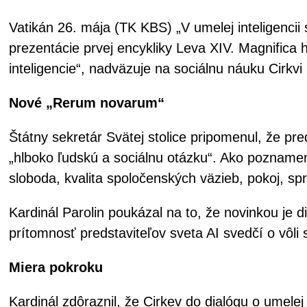
Vatikán 26. mája (TK KBS) „V umelej inteligencii 
prezentácie prvej encykliky Leva XIV. Magnifica
inteligencie“, nadväzuje na sociálnu náuku Cirkv
Nové „Rerum novarum“
Štátny sekretár Svätej stolice pripomenul, že p
„hlboko ľudskú a sociálnu otázku“. Ako poznamena
sloboda, kvalita spoločenských väzieb, pokoj, spr
Kardinál Parolin poukázal na to, že novinkou je d
prítomnosť predstaviteľov sveta AI svedčí o vôli s
Miera pokroku
Kardinál zdôraznil, že Cirkev do dialógu o umelej