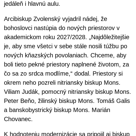
jedáleň i hlavnú aulu.
Arcibiskup Zvolenský vyjadril nádej, že
bohoslovci nastúpia do nových priestorov v
akademickom roku 2027/2028. „Najdôležitejšie
je, aby sme všetci v sebe stále nosili túžbu po
nových kňazských povolaniach. Chceme, aby
boli tieto pekné priestory naplnené životom, za
čo sa zo srdca modlíme,“ dodal. Priestory si
okrem neho pozreli nitriansky biskup Mons.
Viliam Judák, pomocný nitriansky biskup Mons.
Peter Beňo, žilinský biskup Mons. Tomáš Galis
a banskobystrický biskup Mons. Marián
Chovanec.
K hodnoteniu modernizácie sa pripojil aj biskup