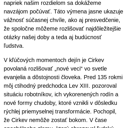
napriek našim rozdielom sa dokážeme
navzájom počúvať. Táto výmena jasne ukazuje
vážnosť súčasnej chvíle, ako aj presvedčenie,
že spoločne môžeme rozlišovať najdôležitejšie
otázky našej doby a teda aj budúcnosť
ľudstva.
V kľúčových momentoch dejín je Cirkev
povolaná rozlišovať „nové veci“ vo svetle
evanjelia a dôstojnosti človeka. Pred 135 rokmi
môj ctihodný predchodca Lev XIII. pozoroval
situáciu robotníkov, ich vykorenených rodín a
nové formy chudoby, ktoré vznikli v dôsledku
rýchlej priemyselnej transformácie. Pochopil,
že Cirkev nemôže zostať bokom. V čase