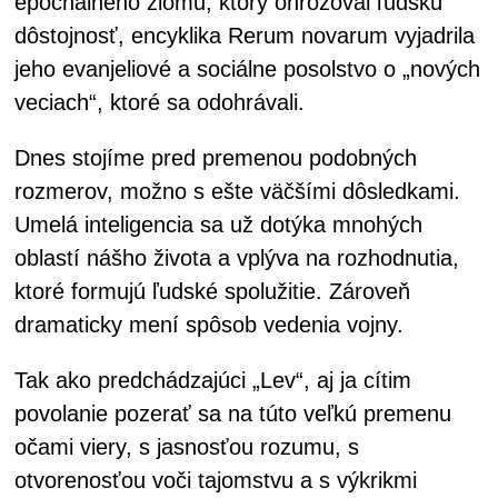
epochálneho zlomu, ktorý ohrozoval ľudskú
dôstojnosť, encyklika Rerum novarum vyjadrila
jeho evanjeliové a sociálne posolstvo o „nových
veciach“, ktoré sa odohrávali.
Dnes stojíme pred premenou podobných
rozmerov, možno s ešte väčšími dôsledkami.
Umelá inteligencia sa už dotýka mnohých
oblastí nášho života a vplýva na rozhodnutia,
ktoré formujú ľudské spolužitie. Zároveň
dramaticky mení spôsob vedenia vojny.
Tak ako predchádzajúci „Lev“, aj ja cítim
povolanie pozerať sa na túto veľkú premenu
očami viery, s jasnosťou rozumu, s
otvorenosťou voči tajomstvu a s výkrikmi