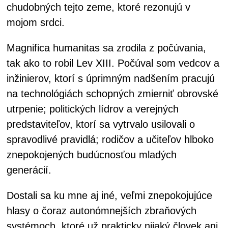
chudobných tejto zeme, ktoré rezonujú v
mojom srdci.
Magnifica humanitas sa zrodila z počúvania,
tak ako to robil Lev XIII. Počúval som vedcov a
inžinierov, ktorí s úprimným nadšením pracujú
na technológiách schopných zmierniť obrovské
utrpenie; politických lídrov a verejných
predstaviteľov, ktorí sa vytrvalo usilovali o
spravodlivé pravidlá; rodičov a učiteľov hlboko
znepokojených budúcnosťou mladých
generácií.
Dostali sa ku mne aj iné, veľmi znepokojujúce
hlasy o čoraz autonómnejších zbraňových
systémoch, ktoré už prakticky nijaký človek ani