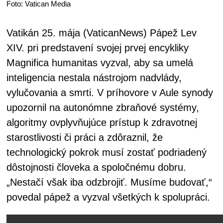
Foto: Vatican Media
Vatikán 25. mája (VaticanNews) Pápež Lev
XIV. pri predstavení svojej prvej encykliky
Magnifica humanitas vyzval, aby sa umelá
inteligencia nestala nástrojom nadvlády,
vylučovania a smrti. V príhovore v Aule synody
upozornil na autonómne zbraňové systémy,
algoritmy ovplyvňujúce prístup k zdravotnej
starostlivosti či práci a zdôraznil, že
technologický pokrok musí zostať podriadený
dôstojnosti človeka a spoločnému dobru.
„Nestačí však iba odzbrojiť. Musíme budovať,“
povedal pápež a vyzval všetkých k spolupráci.