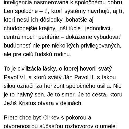
inteligencia nasmerovaná k spoločnému dobru.
Len spoločne – tí, ktorí systémy navrhujú, aj tí,
ktorí nesú ich dôsledky, bohatšie aj
chudobnejšie krajiny, inštitúcie i jednotlivci,
centrá moci i periférie – dokážeme vybudovať
budúcnosť nie pre niekoľkých privilegovaných,
ale pre celú ľudskú rodinu.
To je civilizácia lásky, o ktorej hovoril svätý
Pavol VI. a ktorú svätý Ján Pavol II. s takou
silou označil za horizont spoločného úsilia. Nie
je to naivný sen. Je to smer. Je to cesta, ktorú
Ježiš Kristus otvára v dejinách.
Preto chce byť Cirkev s pokorou a
otvorenosťou súčasťou rozhovorov o umelej