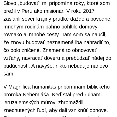
Slovo „budovať“ mi pripomína roky, ktoré som
prežil v Peru ako misionár. V roku 2017
zasiahli sever krajiny prudké dažde a povodne:
mnohým rodinám bahno pohltilo domovy,
rovnako aj mnohé cesty. Tam som sa naučil,
že znovu budovať neznamená iba nahradiť to,
čo bolo zničené. Znamená to obnovovať
vzťahy, navracať dôveru a prebúdzať nádej do
budúcnosti. A navyše, nikto nebuduje nanovo
sám.
V Magnifica humanitas pripomínam biblického
proroka Nehemiáša. Keď stál pred ruinami
jeruzalemských múrov, zhromaždil
znechutených ľudí, aby dali vzniknúť obnove.