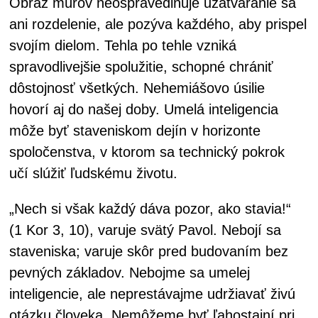
Obraz múrov neospravedlňuje uzatváranie sa
ani rozdelenie, ale pozýva každého, aby prispel
svojím dielom. Tehla po tehle vzniká
spravodlivejšie spolužitie, schopné chrániť
dôstojnosť všetkých. Nehemiášovo úsilie
hovorí aj do našej doby. Umelá inteligencia
môže byť staveniskom dejín v horizonte
spoločenstva, v ktorom sa technický pokrok
učí slúžiť ľudskému životu.
„Nech si však každý dáva pozor, ako stavia!“
(1 Kor 3, 10), varuje svätý Pavol. Nebojí sa
staveniska; varuje skôr pred budovaním bez
pevných základov. Nebojme sa umelej
inteligencie, ale neprestávajme udržiavať živú
otázku človeka. Nemôžeme byť ľahostajní pri