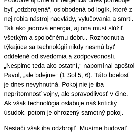
byť „odzbrojená“, oslobodená od logík, ktoré z
nej robia nástroj nadvlády, vylučovania a smrti.
Tak ako jadrová energia, aj ona musí slúžiť
všetkým a spoločnému dobru. Rozhodnutia
týkajúce sa technológií nikdy nesmú byť
oddelené od svedomia a zodpovednosti.
„Nespime teda ako ostatní,“ napomínal apoštol
Pavol, „ale bdejme“ (1 Sol 5, 6). Táto bdelosť
je dnes nevyhnutná. Pokoj nie je iba
neprítomnosť vojny, ale spravodlivosť v čine.
Ak však technológia oslabuje náš kritický
úsudok, potom je ohrozený samotný pokoj.
Nestačí však iba odzbrojiť. Musíme budovať.