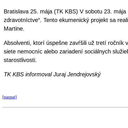
Bratislava 25. mája (TK KBS) V sobotu 23. mája 
zdravotníctve“. Tento ekumenický projekt sa real
Martine.
Absolventi, ktorí úspešne zavŕšili už tretí roční
siete nemocníc alebo zariadení sociálnych služi
starostlivosti.
TK KBS informoval Juraj Jendrejovský
[naspat]