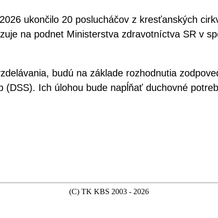
2026 ukončilo 20 poslucháčov z kresťanských cirkv
izuje na podnet Ministerstva zdravotníctva SR v s
k vzdelávania, budú na základe rozhodnutia zodpove
eb (DSS). Ich úlohou bude napĺňať duchovné potreb
(C) TK KBS 2003 - 2026