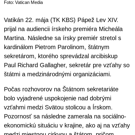
Foto: Vatican Media
Vatikán 22. mája (TK KBS) Pápež Lev XIV.
prijal na audiencii írskeho premiéra Micheála
Martina. Následne sa írsky premiér stretol s
kardinálom Pietrom Parolinom, štátnym
sekretárom, ktorého sprevádzal arcibiskup
Paul Richard Gallagher, sekretár pre vzťahy so
štátmi a medzinárodnými organizáciami.
Počas rozhovorov na Štátnom sekretariáte
bolo vyjadrené uspokojenie nad dobrými
vzťahmi medzi Svätou stolicou a Írskom.
Pozornosť sa následne zamerala na sociálno-
ekonomickú situáciu v krajine, ako aj na vzťahy
medzi miestnou cirkvou a štátom, pričom