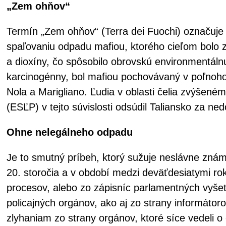
„Zem ohňov“
Termín „Zem ohňov“ (Terra dei Fuochi) označuje
spaľovaniu odpadu mafiou, ktorého cieľom bolo z
a dioxíny, čo spôsobilo obrovskú environmentáln
karcinogénny, bol mafiou pochovávaný v poľnoh
Nola a Marigliano. Ľudia v oblasti čelia zvýšen
(ESĽP) v tejto súvislosti odsúdil Taliansko za n
Ohne nelegálneho odpadu
Je to smutný príbeh, ktorý sužuje neslávne známe
20. storočia a v období medzi deväťdesiatymi r
procesov, alebo zo zápisníc parlamentných vyšet
policajných orgánov, ako aj zo strany informáto
zlyhaniam zo strany orgánov, ktoré síce vedeli o e