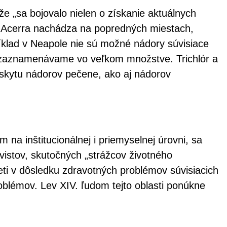
 že „sa bojovalo nielen o získanie aktuálnych
es Acerra nachádza na popredných miestach,
ríklad v Neapole nie sú možné nádory súvisiace
h zaznamenávame vo veľkom množstve. Trichlór a
ýskytu nádorov pečene, ako aj nádorov
 na inštitucionálnej i priemyselnej úrovni, sa
istov, skutočných „strážcov životného
 deti v dôsledku zdravotných problémov súvisiacich
problémov. Lev XIV. ľudom tejto oblasti ponúkne