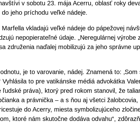
avštívi v sobotu 23. mája Acerru, oblasť roky de
ú do jeho príchodu veľké nádeje.
Marfella vkladajú veľké nádeje do pápežovej návšt
dzujú nepopierateľné údaje. „Neregulárnej výrobe 
 združenia naďalej mobilizujú za jeho správne upla
odnotu, je to varovanie, nádej. Znamená to: ‚Som s
 Vyhlásila to pre vatikánske médiá advokátka Val
dské práva), ktorý pred rokom stanovil, že talian
anka a právnička – a s ňou aj všetci žalobcovia, k
icestuje do Acerry, miesta symbolizujúceho zločine
vom, ktoré nám skutočne dodáva odvahu“, zdôrazňuj