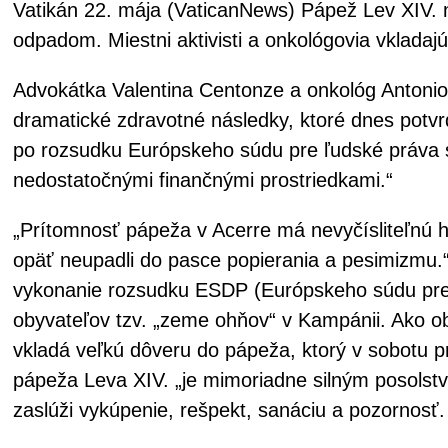
Vatikán 22. mája (VaticanNews) Pápež Lev XIV. n
odpadom. Miestni aktivisti a onkológovia vkladaj
Advokátka Valentina Centonze a onkológ Antonio 
dramatické zdravotné následky, ktoré dnes potvr
po rozsudku Európskeho súdu pre ľudské práva sa
nedostatočnými finančnými prostriedkami.“
„Prítomnosť pápeža v Acerre má nevyčísliteľnú h
opäť neupadli do pasce popierania a pesimizmu.“
vykonanie rozsudku ESDP (Európskeho súdu pre ľu
obyvateľov tzv. „zeme ohňov“ v Kampánii. Ako obči
vkladá veľkú dôveru do pápeža, ktorý v sobotu pr
pápeža Leva XIV. „je mimoriadne silným posolst
zaslúži vykúpenie, rešpekt, sanáciu a pozornosť.