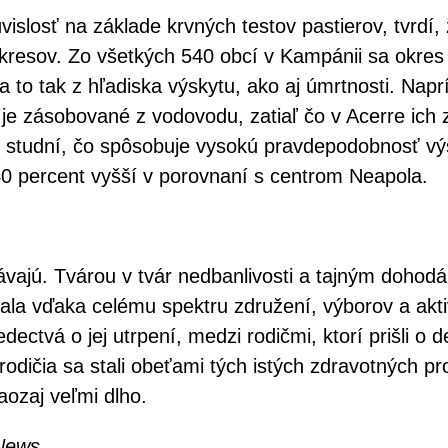
úvislosť na základe krvných testov pastierov, tvrdí,
ľa okresov. Zo všetkých 540 obcí v Kampánii sa okr
a to tak z hľadiska výskytu, ako aj úmrtnosti. Nap
je zásobované z vodovodu, zatiaľ čo v Acerre ic
do studní, čo spôsobuje vysokú pravdepodobnosť v
40 percent vyšší v porovnaní s centrom Neapola.
vajú. Tvárou v tvár nedbanlivosti a tajným dohodám
la vďaka celému spektru združení, výborov a aktiv
edectvá o jej utrpení, medzi rodičmi, ktorí prišli o
h rodičia sa stali obeťami tých istých zdravotných 
aozaj veľmi dlho.
nNews