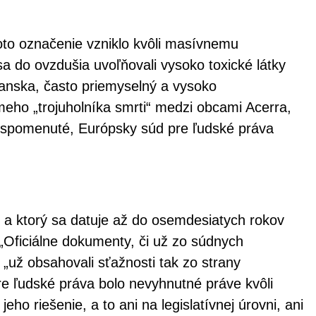
to označenie vzniklo kvôli masívnemu
a do ovzdušia uvoľňovali vysoko toxické látky
ianska, často priemyselný a vysoko
ho „trojuholníka smrti“ medzi obcami Acerra,
lo spomenuté, Európsky súd pre ľudské práva
, a ktorý sa datuje až do osemdesiatych rokov
„Oficiálne dokumenty, či už zo súdnych
„už obsahovali sťažnosti tak zo strany
re ľudské práva bolo nevyhnutné práve kvôli
eho riešenie, a to ani na legislatívnej úrovni, ani