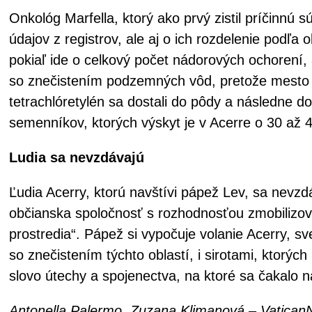
Onkológ Marfella, ktorý ako prvý zistil príčinnú s
údajov z registrov, ale aj o ich rozdelenie pod
pokiaľ ide o celkový počet nádorových ochorení, 
so znečistením podzemných vôd, pretože mesto 
tetrachlóretylén sa dostali do pôdy a následne 
semenníkov, ktorých výskyt je v Acerre o 30 až 
Ludia sa nevzdávajú
Ľudia Acerry, ktorú navštívi pápež Lev, sa nevzdá
občianska spoločnosť s rozhodnosťou zmobilizova
prostredia“. Pápež si vypočuje volanie Acerry, sv
so znečistením týchto oblastí, i sirotami, ktorýc
slovo útechy a spojenectva, na ktoré sa čakalo n
Antonella Palermo, Zuzana Klimanová – Vatica