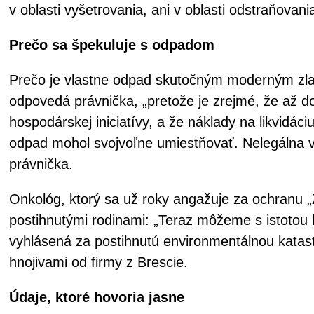
v oblasti vyšetrovania, ani v oblasti odstraňovan
Prečo sa špekuluje s odpadom
Prečo je vlastne odpad skutočným moderným zla
odpovedá právnička, „pretože je zrejmé, že až do
hospodárskej iniciatívy, a že náklady na likvidáci
odpad mohol svojvoľne umiestňovať. Nelegálna vý
právnička.
Onkológ, ktorý sa už roky angažuje za ochranu 
postihnutými rodinami: „Teraz môžeme s istotou k
vyhlásená za postihnutú environmentálnou katastr
hnojivami od firmy z Brescie.
Údaje, ktoré hovoria jasne