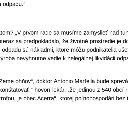
ia odpadu.“
tom? „V prvom rade sa musíme zamyslieť nad tun
teraz sa predpokladalo, že životné prostredie je 
u odpadu sú nákladmi, ktoré môžu podnikatelia ušetr
roba nevyhnutne vedie k nelegálnej likvidácii od
„Zeme ohňov“, doktor Antonio Marfella bude sprevá
onštatovať,“ hovorí lekár, „že jedinou z 540 obcí
ofou, je obec Acerra“, ktorej poľnohospodári bez t