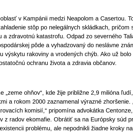
 oblasť v Kampánii medzi Neapolom a Casertou. To
ahladenie stôp po nelegálnych skládkach, pričom s
u a zdravotnú katastrofu. Odpad zo severného Tal
ospodárskej pôde a vyhadzovaný do neslávne známe
ému výskytu rakoviny a vrodených chýb. Ako už bo
edostatočnú ochranu života a zdravia občanov.
 „zeme ohňov“, kde žije približne 2,9 milióna ľudí
okmi a rokom 2000 zaznamenal výrazné zhoršenie. 
rovacích komisií,“ pripomína advokátka Centonze, 
rov z radov ekomafie. Obrátiť sa na Európsky súd p
xistencii problému, ale nepodnikli žiadne kroky na j