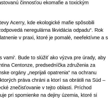
vastovanú činnosťou ekomafie a toxickým
evy Acerry, kde ekologické mafie spôsobili
zodpovedá neregulárna likvidácia odpadu“. Rok
tnenie v praxi, ktoré je pomalé, neefektívne a s
 vami‘. Bude to slúžiť ako výzva pre úrady, aby
entina Centonze, predsedníčka združenia za
ske orgány „neprijali opatrenia“ na ochranu
torých práva chráni a ktorí sa obrátili na Súd –
cké znečisťovanie v tejto oblasti. Príchod
e pri spomienke na dejiny územia, ktoré si