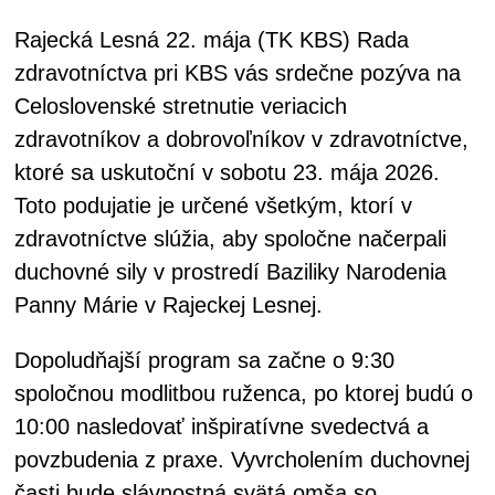
Rajecká Lesná 22. mája (TK KBS) Rada
zdravotníctva pri KBS vás srdečne pozýva na
Celoslovenské stretnutie veriacich
zdravotníkov a dobrovoľníkov v zdravotníctve,
ktoré sa uskutoční v sobotu 23. mája 2026.
Toto podujatie je určené všetkým, ktorí v
zdravotníctve slúžia, aby spoločne načerpali
duchovné sily v prostredí Baziliky Narodenia
Panny Márie v Rajeckej Lesnej.
Dopoludňajší program sa začne o 9:30
spoločnou modlitbou ruženca, po ktorej budú o
10:00 nasledovať inšpiratívne svedectvá a
povzbudenia z praxe. Vyvrcholením duchovnej
časti bude slávnostná svätá omša so