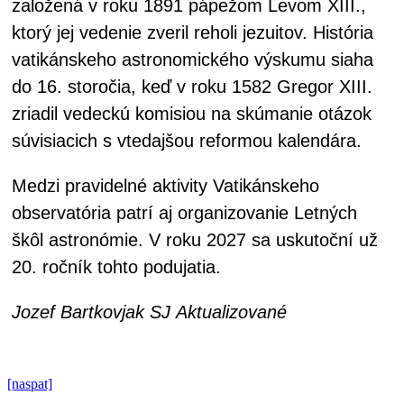
založená v roku 1891 pápežom Levom XIII.,
ktorý jej vedenie zveril reholi jezuitov. História
vatikánskeho astronomického výskumu siaha
do 16. storočia, keď v roku 1582 Gregor XIII.
zriadil vedeckú komisiou na skúmanie otázok
súvisiacich s vtedajšou reformou kalendára.
Medzi pravidelné aktivity Vatikánskeho
observatória patrí aj organizovanie Letných
škôl astronómie. V roku 2027 sa uskutoční už
20. ročník tohto podujatia.
Jozef Bartkovjak SJ
Aktualizované
[naspat]