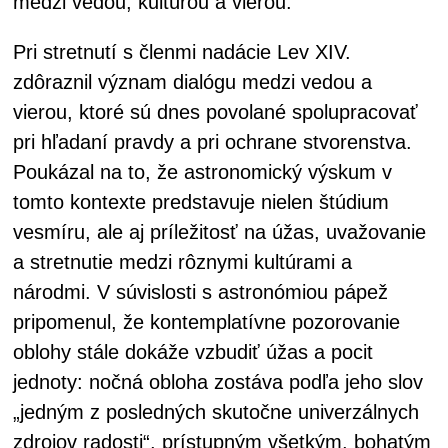
medzi vedou, kultúrou a vierou.
Pri stretnutí s členmi nadácie Lev XIV.
zdôraznil význam dialógu medzi vedou a
vierou, ktoré sú dnes povolané spolupracovať
pri hľadaní pravdy a pri ochrane stvorenstva.
Poukázal na to, že astronomický výskum v
tomto kontexte predstavuje nielen štúdium
vesmíru, ale aj príležitosť na úžas, uvažovanie
a stretnutie medzi rôznymi kultúrami a
národmi. V súvislosti s astronómiou pápež
pripomenul, že kontemplatívne pozorovanie
oblohy stále dokáže vzbudiť úžas a pocit
jednoty: nočná obloha zostáva podľa jeho slov
„jedným z posledných skutočne univerzálnych
zdrojov radosti“, prístupným všetkým, bohatým