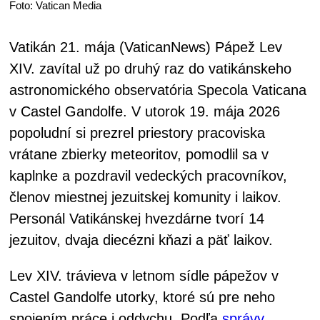
Foto: Vatican Media
Vatikán 21. mája (VaticanNews) Pápež Lev
XIV. zavítal už po druhý raz do vatikánskeho
astronomického observatória Specola Vaticana
v Castel Gandolfe. V utorok 19. mája 2026
popoludní si prezrel priestory pracoviska
vrátane zbierky meteoritov, pomodlil sa v
kaplnke a pozdravil vedeckých pracovníkov,
členov miestnej jezuitskej komunity i laikov.
Personál Vatikánskej hvezdárne tvorí 14
jezuitov, dvaja diecézni kňazi a päť laikov.
Lev XIV. trávieva v letnom sídle pápežov v
Castel Gandolfe utorky, ktoré sú pre neho
spojením práce i oddychu. Podľa
správy