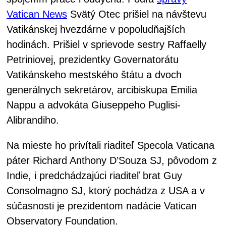
Vatican News
Svätý Otec prišiel na návštevu
Vatikánskej hvezdárne v popoludňajších
hodinách. Prišiel v sprievode sestry Raffaelly
Petriniovej, prezidentky Governatorátu
Vatikánskeho mestského štátu a dvoch
generálnych sekretárov, arcibiskupa Emilia
Nappu a advokáta Giuseppeho Puglisi-
Alibrandiho.
Na mieste ho privítali riaditeľ Specola Vaticana
páter Richard Anthony D’Souza SJ, pôvodom z
Indie, i predchádzajúci riaditeľ brat Guy
Consolmagno SJ, ktorý pochádza z USA a v
súčasnosti je prezidentom nadácie Vatican
Observatory Foundation.