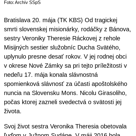
Foto: Archív SSpS
Bratislava 20. mája (TK KBS) Od tragickej
smrti slovenskej misionárky, rodáčky z Bánova,
sestry Veroniky Theresie Ráckovej z rehole
Misijných sestier služobníc Ducha Svätého,
uplynulo presne desať rokov. V jej rodnej obci
v okrese Nové Zámky sa pri tejto príležitosti v
nedeľu 17. mája konala slávnostná
spomienková slávnosť za účasti apoštolského
nuncia na Slovensku Mons. Nicolu Girasoliho,
počas ktorej zazneli svedectvá o svätosti jej
života.
Svoj život sestra Veronika Theresia obetovala
ľuďom v Južnom Sudáne. V máji 2016 bola