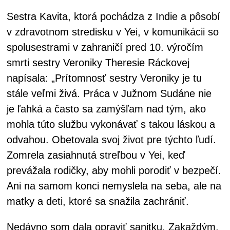
Sestra Kavita, ktorá pochádza z Indie a pôsobí
v zdravotnom stredisku v Yei, v komunikácii so
spolusestrami v zahraničí pred 10. výročím
smrti sestry Veroniky Theresie Ráckovej
napísala: „Prítomnosť sestry Veroniky je tu
stále veľmi živá. Práca v Južnom Sudáne nie
je ľahká a často sa zamýšľam nad tým, ako
mohla túto službu vykonávať s takou láskou a
odvahou. Obetovala svoj život pre týchto ľudí.
Zomrela zasiahnutá streľbou v Yei, keď
prevážala rodičky, aby mohli porodiť v bezpečí.
Ani na samom konci nemyslela na seba, ale na
matky a deti, ktoré sa snažila zachrániť.
Nedávno som dala opraviť sanitku. Zakaždým,