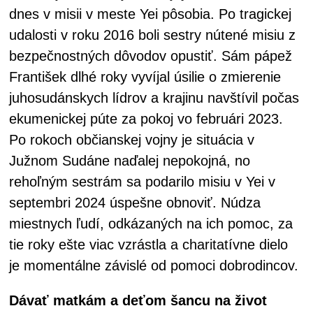
dnes v misii v meste Yei pôsobia. Po tragickej
udalosti v roku 2016 boli sestry nútené misiu z
bezpečnostných dôvodov opustiť. Sám pápež
František dlhé roky vyvíjal úsilie o zmierenie
juhosudánskych lídrov a krajinu navštívil počas
ekumenickej púte za pokoj vo februári 2023.
Po rokoch občianskej vojny je situácia v
Južnom Sudáne naďalej nepokojná, no
rehoľným sestrám sa podarilo misiu v Yei v
septembri 2024 úspešne obnoviť. Núdza
miestnych ľudí, odkázaných na ich pomoc, za
tie roky ešte viac vzrástla a charitatívne dielo
je momentálne závislé od pomoci dobrodincov.
Dávať matkám a deťom šancu na život