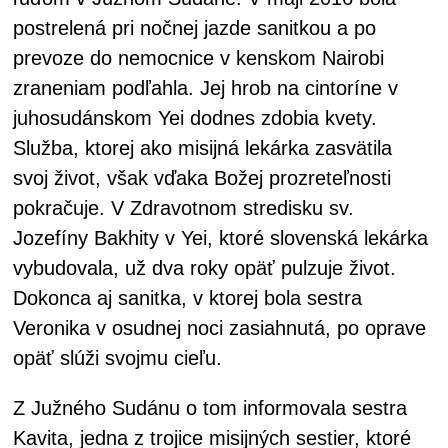
postrelená pri nočnej jazde sanitkou a po
prevoze do nemocnice v kenskom Nairobi
zraneniam podľahla. Jej hrob na cintoríne v
juhosudánskom Yei dodnes zdobia kvety.
Služba, ktorej ako misijná lekárka zasvätila
svoj život, však vďaka Božej prozreteľnosti
pokračuje. V Zdravotnom stredisku sv.
Jozefíny Bakhity v Yei, ktoré slovenská lekárka
vybudovala, už dva roky opäť pulzuje život.
Dokonca aj sanitka, v ktorej bola sestra
Veronika v osudnej noci zasiahnutá, po oprave
opäť slúži svojmu cieľu.
Z Južného Sudánu o tom informovala sestra
Kavita, jedna z trojice misijných sestier, ktoré