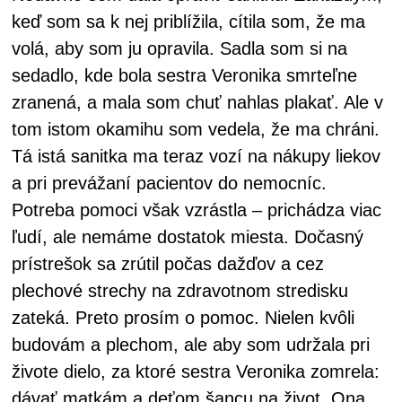
keď som sa k nej priblížila, cítila som, že ma
volá, aby som ju opravila. Sadla som si na
sedadlo, kde bola sestra Veronika smrteľne
zranená, a mala som chuť nahlas plakať. Ale v
tom istom okamihu som vedela, že ma chráni.
Tá istá sanitka ma teraz vozí na nákupy liekov
a pri prevážaní pacientov do nemocníc.
Potreba pomoci však vzrástla – prichádza viac
ľudí, ale nemáme dostatok miesta. Dočasný
prístrešok sa zrútil počas dažďov a cez
plechové strechy na zdravotnom stredisku
zateká. Preto prosím o pomoc. Nielen kvôli
budovám a plechom, ale aby som udržala pri
živote dielo, za ktoré sestra Veronika zomrela:
dávať matkám a deťom šancu na život. Ona