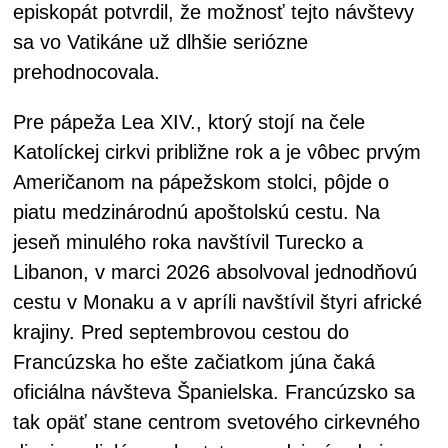
episkopát potvrdil, že možnosť tejto návštevy
sa vo Vatikáne už dlhšie seriózne
prehodnocovala.
Pre pápeža Lea XIV., ktorý stojí na čele
Katolíckej cirkvi približne rok a je vôbec prvým
Američanom na pápežskom stolci, pôjde o
piatu medzinárodnú apoštolskú cestu. Na
jeseň minulého roka navštívil Turecko a
Libanon, v marci 2026 absolvoval jednodňovú
cestu v Monaku a v apríli navštívil štyri africké
krajiny. Pred septembrovou cestou do
Francúzska ho ešte začiatkom júna čaká
oficiálna návšteva Španielska. Francúzsko sa
tak opäť stane centrom svetového cirkevného