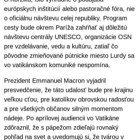
európskych inštitúcií alebo pastoračné fóra, nie
o oficiálnu návštevu celej republiky. Program
cesty bude okrem Paríža zahŕňať aj dôležitú
návštevu centrály UNESCO, organizácie OSN
pre vzdelávanie, vedu a kultúru, zatiaľ čo
pôvodne zmieňované pútnicke miesto Lurdy sa
vo vatikánskom komuniké nespomína.
Prezident Emmanuel Macron vyjadril
presvedčenie, že táto udalosť bude pre krajinu
veľkou cťou, pre katolíkov obrovskou radosťou
a pre všetkých občanov silným momentom
nádeje. Po aprílovej audiencii vo Vatikáne
zdôraznil, že s pápežom zdieľajú rovnaký
pohľad na svet a uvedomujú si, že tvárou v