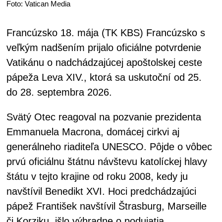
Foto: Vatican Media
Francúzsko 18. mája (TK KBS) Francúzsko s
veľkým nadšením prijalo oficiálne potvrdenie
Vatikánu o nadchádzajúcej apoštolskej ceste
pápeža Leva XIV., ktorá sa uskutoční od 25.
do 28. septembra 2026.
Svätý Otec reagoval na pozvanie prezidenta
Emmanuela Macrona, domácej cirkvi aj
generálneho riaditeľa UNESCO. Pôjde o vôbec
prvú oficiálnu štátnu návštevu katolíckej hlavy
štátu v tejto krajine od roku 2008, kedy ju
navštívil Benedikt XVI. Hoci predchádzajúci
pápež František navštívil Štrasburg, Marseille
či Korziku, išlo výhradne o podujatia