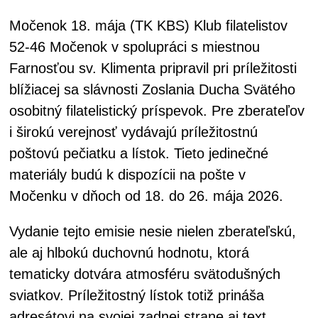
Močenok 18. mája (TK KBS) Klub filatelistov
52-46 Močenok v spolupráci s miestnou
Farnosťou sv. Klimenta pripravil pri príležitosti
blížiacej sa slávnosti Zoslania Ducha Svätého
osobitný filatelistický príspevok. Pre zberateľov
i širokú verejnosť vydávajú príležitostnú
poštovú pečiatku a lístok. Tieto jedinečné
materiály budú k dispozícii na pošte v
Močenku v dňoch od 18. do 26. mája 2026.
Vydanie tejto emisie nesie nielen zberateľskú,
ale aj hlbokú duchovnú hodnotu, ktorá
tematicky dotvára atmosféru svätodušných
sviatkov. Príležitostný lístok totiž prináša
adresátovi na svojej zadnej strane aj text