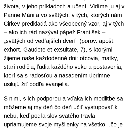
života, v jeho príkladoch a učení. Vidíme ju aj v
Panne Márii a vo svätých: v tých, ktorých nám
Cirkev predkladá ako všeobecný vzor, aj v tých
– ako ich rád nazýval pápež František –
„svätých od vedľajších dverí“ (porov. apošt.
exhort. Gaudete et exsultate, 7), s ktorými
žijeme naše každodenné dni: otcovia, matky,
starí rodičia, ľudia každého veku a postavenia,
ktorí sa s radosťou a nasadením úprimne
usilujú žiť podľa evanjelia.
S nimi, s ich podporou a vďaka ich modlitbe sa
môžeme aj my deň čo deň učiť vystupovať k
nebu, keď podľa slov svätého Pavla
upriamujeme svoje myšlienky na všetko, „čo je