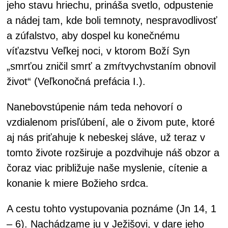
jeho stavu hriechu, prináša svetlo, odpustenie
a nádej tam, kde boli temnoty, nespravodlivosť
a zúfalstvo, aby dospel ku konečnému
víťazstvu Veľkej noci, v ktorom Boží Syn
„smrťou zničil smrť a zmŕtvychvstaním obnovil
život“ (Veľkonočná prefácia I.).
Nanebovstúpenie nám teda nehovorí o
vzdialenom prisľúbení, ale o živom pute, ktoré
aj nás priťahuje k nebeskej sláve, už teraz v
tomto živote rozširuje a pozdvihuje náš obzor a
čoraz viac približuje naše myslenie, cítenie a
konanie k miere Božieho srdca.
A cestu tohto vystupovania poznáme (Jn 14, 1
– 6). Nachádzame ju v Ježišovi, v dare jeho