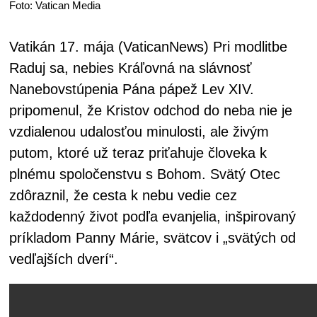
Foto: Vatican Media
Vatikán 17. mája (VaticanNews) Pri modlitbe
Raduj sa, nebies Kráľovná na slávnosť
Nanebovstúpenia Pána pápež Lev XIV.
pripomenul, že Kristov odchod do neba nie je
vzdialenou udalosťou minulosti, ale živým
putom, ktoré už teraz priťahuje človeka k
plnému spoločenstvu s Bohom. Svätý Otec
zdôraznil, že cesta k nebu vedie cez
každodenný život podľa evanjelia, inšpirovaný
príkladom Panny Márie, svätcov i „svätých od
vedľajších dverí“.