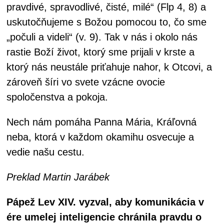
pravdivé, spravodlivé, čisté, milé“ (Flp 4, 8) a
uskutočňujeme s Božou pomocou to, čo sme
„počuli a videli“ (v. 9). Tak v nás i okolo nás
rastie Boží život, ktorý sme prijali v krste a
ktorý nás neustále priťahuje nahor, k Otcovi, a
zároveň šíri vo svete vzácne ovocie
spoločenstva a pokoja.
Nech nám pomáha Panna Mária, Kráľovná
neba, ktorá v každom okamihu osvecuje a
vedie našu cestu.
Preklad Martin Jarábek
Pápež Lev XIV. vyzval, aby komunikácia v
ére umelej inteligencie chránila pravdu o