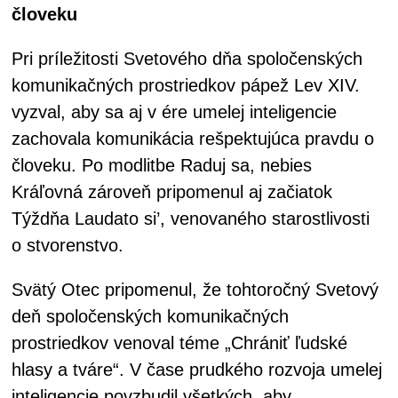
človeku
Pri príležitosti Svetového dňa spoločenských
komunikačných prostriedkov pápež Lev XIV.
vyzval, aby sa aj v ére umelej inteligencie
zachovala komunikácia rešpektujúca pravdu o
človeku. Po modlitbe Raduj sa, nebies
Kráľovná zároveň pripomenul aj začiatok
Týždňa Laudato si’, venovaného starostlivosti
o stvorenstvo.
Svätý Otec pripomenul, že tohtoročný Svetový
deň spoločenských komunikačných
prostriedkov venoval téme „Chrániť ľudské
hlasy a tváre“. V čase prudkého rozvoja umelej
inteligencie povzbudil všetkých, aby