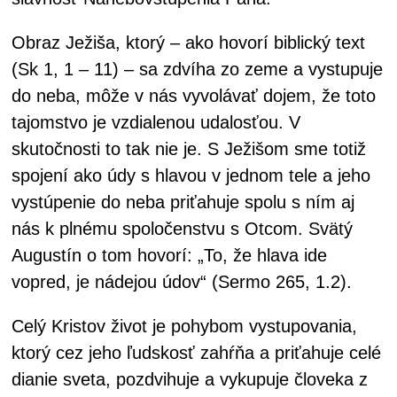
Obraz Ježiša, ktorý – ako hovorí biblický text
(Sk 1, 1 – 11) – sa zdvíha zo zeme a vystupuje
do neba, môže v nás vyvolávať dojem, že toto
tajomstvo je vzdialenou udalosťou. V
skutočnosti to tak nie je. S Ježišom sme totiž
spojení ako údy s hlavou v jednom tele a jeho
vystúpenie do neba priťahuje spolu s ním aj
nás k plnému spoločenstvu s Otcom. Svätý
Augustín o tom hovorí: „To, že hlava ide
vopred, je nádejou údov“ (Sermo 265, 1.2).
Celý Kristov život je pohybom vystupovania,
ktorý cez jeho ľudskosť zahŕňa a priťahuje celé
dianie sveta, pozdvihuje a vykupuje človeka z