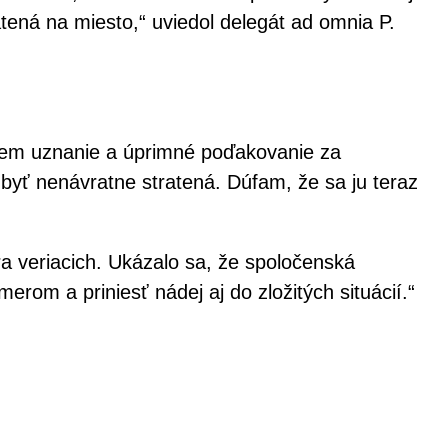
átená na miesto,“ uviedol delegát ad omnia P.
ujem uznanie a úprimné poďakovanie za
 byť nenávratne stratená. Dúfam, že sa ju teraz
ra veriacich. Ukázalo sa, že spoločenská
rom a priniesť nádej aj do zložitých situácií.“