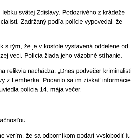
 lebku svätej Zdislavy. Podozrivého z krádeže
cialisti. Zadržaný podľa polície vypovedal, že
ak s tým, že je v kostole vystavená oddelene od
ej veci. Polícia žiada jeho väzobné stíhanie.
a relikvia nachádza. „Dnes podvečer kriminalisti
vy z Lemberka. Podarilo sa im získať informácie
uviedla polícia 14. mája večer.
vďačnosťou.
vne verím, že sa odborníkom podarí vyslobodiť ju