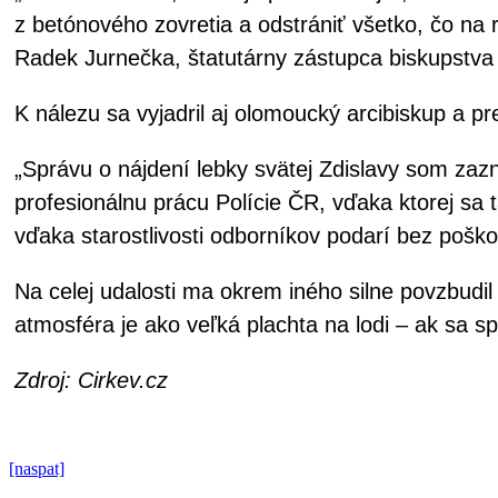
z betónového zovretia a odstrániť všetko, čo na 
Radek Jurnečka, štatutárny zástupca biskupstva 
K nálezu sa vyjadril aj olomoucký arcibiskup a 
„Správu o nájdení lebky svätej Zdislavy som za
profesionálnu prácu Polície ČR, vďaka ktorej sa 
vďaka starostlivosti odborníkov podarí bez poškod
Na celej udalosti ma okrem iného silne povzbudil
atmosféra je ako veľká plachta na lodi – ak sa s
Zdroj: Cirkev.cz
[naspat]