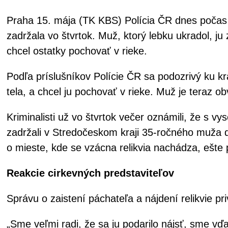
Praha 15. mája (TK KBS) Polícia ČR dnes počas t
zadržala vo štvrtok. Muž, ktorý lebku ukradol, ju 
chcel ostatky pochovať v rieke.
Podľa príslušníkov Polície ČR sa podozrivý ku kr
tela, a chcel ju pochovať v rieke. Muž je teraz o
Kriminalisti už vo štvrtok večer oznámili, že s 
zadržali v Stredočeskom kraji 35-ročného muža d
o mieste, kde se vzácna relikvia nachádza, ešte p
Reakcie cirkevných predstaviteľov
Správu o zaistení páchateľa a nájdení relikvie pri
„Sme veľmi radi, že sa ju podarilo nájsť, sme vď