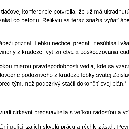
lačovej konferencie potvrdila, že už má ukradnutú
zalial do betónu. Relikviu sa teraz snažia vyňať špe
ádeži priznal. Lebku nechcel predať, nesúhlasil vš
bvinený z krádeže, výtržníctva a poškodzovania cudz
vysokou mierou pravdepodobnosti vedia, kde sa vzácn
ôvodne podozrivého z krádeže lebky svätej Zdisla
red tým, než podozrivý stačil dokončiť svoj plán,“ 
vítali cirkevní predstavitelia s veľkou radosťou a 
ační polícii za ich skvelú prácu a rýchly zásah. Pe