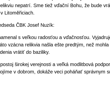
relikviu nepatrí. Sme tiež vďační Bohu, že bude vr
v Litoměřiciach.
predseda ČBK Josef Nuzík:
znamenal s veľkou radosťou a vďačnosťou. Vyjadr
táto vzácna relikvia našla ešte predtým, než mohla
enia vrátiť do baziliky.
 postoj širokej verejnosti a veľká modlitbová podpo
pojíme v dobrom, dokáže veci poháňať správnym sme