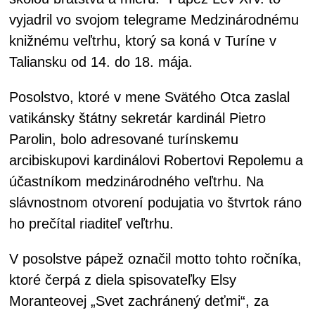
vyjadril vo svojom telegrame Medzinárodnému
knižnému veľtrhu, ktorý sa koná v Turíne v
Taliansku od 14. do 18. mája.
Posolstvo, ktoré v mene Svätého Otca zaslal
vatikánsky štátny sekretár kardinál Pietro
Parolin, bolo adresované turínskemu
arcibiskupovi kardinálovi Robertovi Repolemu a
účastníkom medzinárodného veľtrhu. Na
slávnostnom otvorení podujatia vo štvrtok ráno
ho prečítal riaditeľ veľtrhu.
V posolstve pápež označil motto tohto ročníka,
ktoré čerpá z diela spisovateľky Elsy
Moranteovej „Svet zachránený deťmi“, za