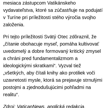
mesiaca zástupcom Vatikánskeho
vydavateľstva, ktoré sa zúčastňuje na podujatí
v Turíne pri príležitosti stého výročia svojho
založenia.
Pri tejto príležitosti Svätý Otec zdôraznil, že
„čítanie obohacuje myseľ, pomáha kultivovať
uvedomelý a dobre formovaný kritický zmysel
a chráni pred fundamentalizmom a
ideologickými skratkami“. Vyzval tiež
„všetkých, aby čítali knihy ako protiliek voči
uzavretosti mysle, ktorá sa prejavuje strnulými
postojmi a zjednodušujúcimi pohľadmi na
realitu“.
Zdroj: VaticanNews, anglická redakcia,