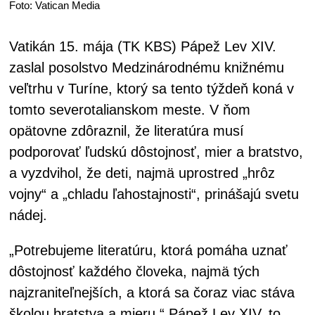
Foto: Vatican Media
Vatikán 15. mája (TK KBS) Pápež Lev XIV.
zaslal posolstvo Medzinárodnému knižnému
veľtrhu v Turíne, ktorý sa tento týždeň koná v
tomto severotalianskom meste. V ňom
opätovne zdôraznil, že literatúra musí
podporovať ľudskú dôstojnosť, mier a bratstvo,
a vyzdvihol, že deti, najmä uprostred „hrôz
vojny“ a „chladu ľahostajnosti“, prinášajú svetu
nádej.
„Potrebujeme literatúru, ktorá pomáha uznať
dôstojnosť každého človeka, najmä tých
najzraniteľnejších, a ktorá sa čoraz viac stáva
školou bratstva a mieru.“ Pápež Lev XIV. to