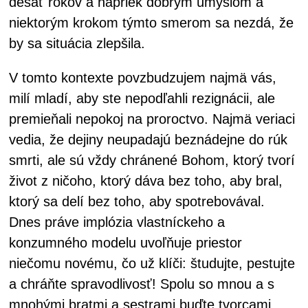
desať rokov a napriek dobrým úmyslom a
niektorým krokom týmto smerom sa nezdá, že
by sa situácia zlepšila.
V tomto kontexte povzbudzujem najmä vás,
milí mladí, aby ste nepodľahli rezignácii, ale
premieňali nepokoj na proroctvo. Najmä veriaci
vedia, že dejiny neupadajú beznádejne do rúk
smrti, ale sú vždy chránené Bohom, ktorý tvorí
život z ničoho, ktorý dáva bez toho, aby bral,
ktorý sa delí bez toho, aby spotrebovával.
Dnes práve implózia vlastníckeho a
konzumného modelu uvoľňuje priestor
niečomu novému, čo už klíči: študujte, pestujte
a chráňte spravodlivosť! Spolu so mnou a s
mnohými bratmi a sestrami buďte tvorcami