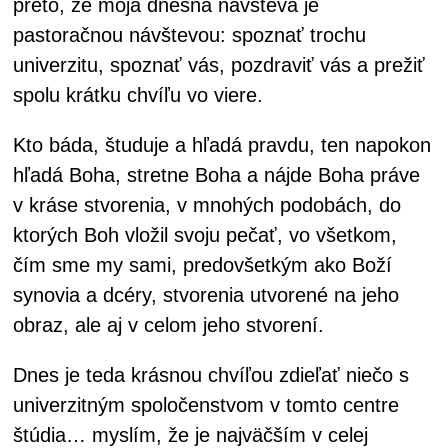
preto, že moja dnešná návšteva je
pastoračnou návštevou: spoznať trochu
univerzitu, spoznať vás, pozdraviť vás a prežiť
spolu krátku chvíľu vo viere.
Kto báda, študuje a hľadá pravdu, ten napokon
hľadá Boha, stretne Boha a nájde Boha práve
v kráse stvorenia, v mnohých podobách, do
ktorých Boh vložil svoju pečať, vo všetkom,
čím sme my sami, predovšetkým ako Boží
synovia a dcéry, stvorenia utvorené na jeho
obraz, ale aj v celom jeho stvorení.
Dnes je teda krásnou chvíľou zdieľať niečo s
univerzitným spoločenstvom v tomto centre
štúdia… myslím, že je najväčším v celej