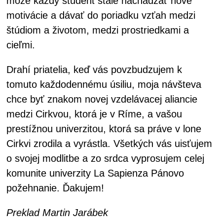
môže každý študent stále nachádzať nové
motivácie a dávať do poriadku vzťah medzi
štúdiom a životom, medzi prostriedkami a
cieľmi.
Drahí priatelia, keď vás povzbudzujem k
tomuto každodennému úsiliu, moja návšteva
chce byť znakom novej vzdelávacej aliancie
medzi Cirkvou, ktorá je v Ríme, a vašou
prestížnou univerzitou, ktorá sa práve v lone
Cirkvi zrodila a vyrástla. Všetkých vás uisťujem
o svojej modlitbe a zo srdca vyprosujem celej
komunite univerzity La Sapienza Pánovo
požehnanie. Ďakujem!
Preklad Martin Jarábek