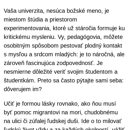
Vaša univerzita, nesúca božské meno, je
miestom štúdia a priestorom
experimentovania, ktoré už stáročia formuje ku
kritickému mysleniu. Vy, pedagógovia, môžete
osobitným spôsobom pestovať plodný kontakt
s mysľou a srdcom mladých: je to náročná, ale
zároveň fascinujúca zodpovednosť. Je
nesmierne dôležité veriť svojim študentom a
študentkám. Preto sa často pýtajte sami seba:
dôverujem im?
Učiť je formou lásky rovnako, ako ňou musí
byť pomoc migrantovi na mori, chudobnému
na ulici či zúfalej ľudskej duši. Ide o to milovať
ľudský život vždy a za každých okolností, vážiť