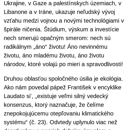
Ukrajine, v Gaze a palestínskych územiach, v
Libanone a v Iráne, ukazuje neľudský vývoj
vzťahu medzi vojnou a novými technológiami v
špirále ničenia. Štúdium, výskum a investície
nech smerujú opačným smerom: nech sú
radikálnym „áno“ životu! Áno nevinnému
životu, áno mladému životu, áno životu
národov, ktoré volajú po mieri a spravodlivosti!
Druhou oblasťou spoločného úsilia je ekológia.
Ako nám povedal pápež František v encyklike
Laudato siʼ, „existuje veľmi silný vedecký
konsenzus, ktorý naznačuje, že čelíme
znepokojujúcemu otepľovaniu klimatického
systému“ (č. 23). Odvtedy uplynulo viac než