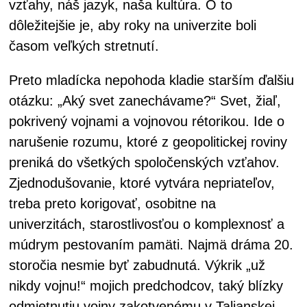
vzťahy, náš jazyk, naša kultúra. O to
dôležitejšie je, aby roky na univerzite boli
časom veľkých stretnutí.
Preto mladícka nepohoda kladie starším ďalšiu
otázku: „Aký svet zanechávame?“ Svet, žiaľ,
pokrivený vojnami a vojnovou rétorikou. Ide o
narušenie rozumu, ktoré z geopolitickej roviny
preniká do všetkých spoločenských vzťahov.
Zjednodušovanie, ktoré vytvára nepriateľov,
treba preto korigovať, osobitne na
univerzitách, starostlivosťou o komplexnosť a
múdrym pestovaním pamäti. Najmä dráma 20.
storočia nesmie byť zabudnutá. Výkrik „už
nikdy vojnu!“ mojich predchodcov, taký blízky
odmietnutiu vojny zakotvenému v Talianskej