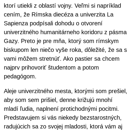
ktorí utiekli z oblastí vojny. Veľmi si napríklad
cením, že Rímska diecéza a univerzita La
Sapienza podpísali dohodu o otvorení
univerzitného humanitárneho koridoru z pásma
Gazy. Preto je pre mňa, ktorý som rímskym
biskupom len niečo vyše roka, dôležité, že sa s
vami môžem stretnúť. Ako pastier sa chcem
najprv prihovoriť študentom a potom
pedagógom.
Aleje univerzitného mesta, ktorými som prešiel,
aby som sem prišiel, denne križujú mnohí
mladí ľudia, naplnení protichodnými pocitmi.
Predstavujem si vás niekedy bezstarostných,
radujúcich sa zo svojej mladosti, ktorá vám aj