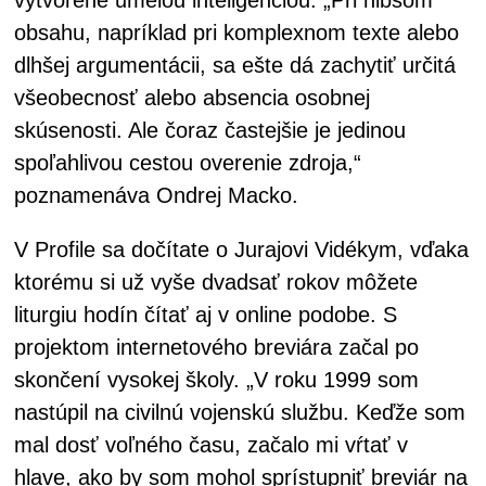
obsahu, napríklad pri komplexnom texte alebo
dlhšej argumentácii, sa ešte dá zachytiť určitá
všeobecnosť alebo absencia osobnej
skúsenosti. Ale čoraz častejšie je jedinou
spoľahlivou cestou overenie zdroja,“
poznamenáva Ondrej Macko.
V Profile sa dočítate o Jurajovi Vidékym, vďaka
ktorému si už vyše dvadsať rokov môžete
liturgiu hodín čítať aj v online podobe. S
projektom internetového breviára začal po
skončení vysokej školy. „V roku 1999 som
nastúpil na civilnú vojenskú službu. Keďže som
mal dosť voľného času, začalo mi vŕtať v
hlave, ako by som mohol sprístupniť breviár na