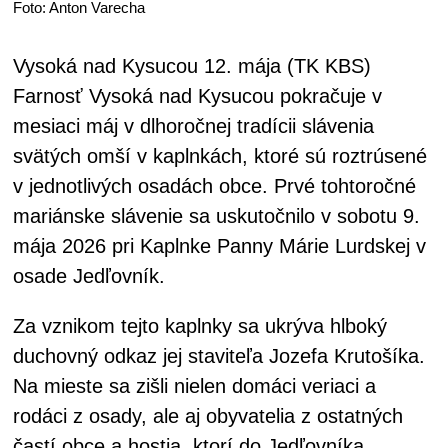
Foto: Anton Varecha
Vysoká nad Kysucou 12. mája (TK KBS)
Farnosť Vysoká nad Kysucou pokračuje v
mesiaci máj v dlhoročnej tradícii slávenia
svätých omší v kaplnkách, ktoré sú roztrúsené
v jednotlivých osadách obce. Prvé tohtoročné
mariánske slávenie sa uskutočnilo v sobotu 9.
mája 2026 pri Kaplnke Panny Márie Lurdskej v
osade Jedľovník.
Za vznikom tejto kaplnky sa ukrýva hlboký
duchovný odkaz jej staviteľa Jozefa Krutošíka.
Na mieste sa zišli nielen domáci veriaci a
rodáci z osady, ale aj obyvatelia z ostatných
častí obce a hostia, ktorí do Jedľovníka