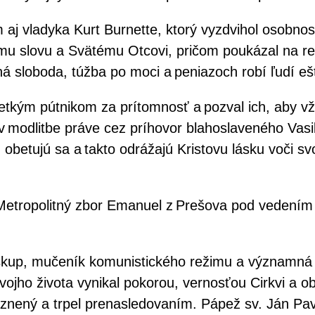
m aj vladyka Kurt Burnette, ktorý vyzdvihol osobn
u slovu a Svätému Otcovi, pričom poukázal na rea
á sloboda, túžba po moci a peniazoch robí ľudí e
kým pútnikom za prítomnosť a pozval ich, aby vžd
 v modlitbe práve cez príhovor blahoslaveného Vas
, obetujú sa a takto odrážajú Kristovu lásku voči 
l Metropolitný zbor Emanuel z Prešova pod vedení
iskup, mučeník komunistického režimu a významná 
ojho života vynikal pokorou, vernosťou Cirkvi a ob
znený a trpel prenasledovaním. Pápež sv. Ján Pavo