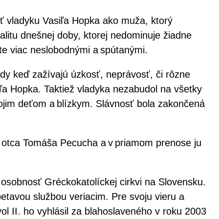
osť vladyku Vasiľa Hopka ako muža, ktorý
litu dnešnej doby, ktorej nedominuje žiadne
šte viac neslobodnými a spútanými.
y keď zažívajú úzkosť, neprávosť, či rôzne
iľa Hopka. Taktiež vladyka nezabudol na všetky
svojim deťom a blízkym. Slávnosť bola zakončená
m otca Tomáša Pecucha a v priamom prenose ju
osobnosť Gréckokatolíckej cirkvi na Slovensku.
etavou službou veriacim. Pre svoju vieru a
l II. ho vyhlásil za blahoslaveného v roku 2003