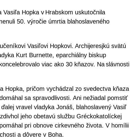
a Vasiľa Hopka v Hrabskom uskutočnila
omenuli 50. výročie úmrtia blahoslaveného
eníkovi Vasiľovi Hopkovi. Archijeresjkú svätú
ladyka Kurt Burnette, eparchiálny biskup
koncelebrovalo viac ako 30 kňazov. Na slávnosti
siľa Hopka, pričom vychádzal zo svedectva kňaza
omáhal sa spravodlivosti. Ani nežiadal pomstiť
o ďalej vravel vladyka Jonáš, blahoslavený Vasiľ
zdivhol jeho obetavú službu Gréckokatolíckej
pomáhal pri obnove cirkevného života. V homílii
ichosti a dôvere v Boha.