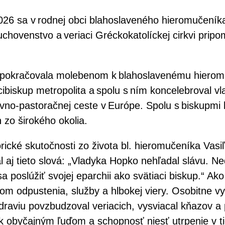
26 sa v rodnej obci blahoslaveného hieromučeník
uchovenstvo a veriaci Gréckokatolíckej cirkvi prip
 pokračovala molebenom k blahoslavenému hieromuč
cibiskup metropolita a spolu s ním koncelebroval v
ovno-pastoračnej ceste v Európe. Spolu s biskupmi 
h zo širokého okolia.
orické skutočnosti zo života bl. hieromučeníka Va
aj tieto slová: „Vladyka Hopko nehľadal slávu. Ned
a poslúžiť svojej eparchii ako svätiaci biskup.“ Ak
om odpustenia, služby a hlbokej viery. Osobitne vy
raviu povzbudzoval veriacich, vysviacal kňazov a 
 k obyčajným ľuďom a schopnosť niesť utrpenie v t