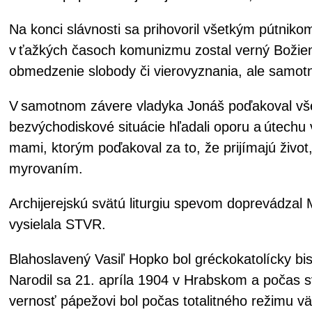
Na konci slávnosti sa prihovoril všetkým pútniko
v ťažkých časoch komunizmu zostal verný Božiem
obmedzenie slobody či vierovyznania, ale samotn
V samotnom závere vladyka Jonáš poďakoval všet
bezvýchodiskové situácie hľadali oporu a útechu
mami, ktorým poďakoval za to, že prijímajú život
myrovaním.
Archijerejskú svätú liturgiu spevom doprevádza
vysielala STVR.
Blahoslavený Vasiľ Hopko bol gréckokatolícky b
Narodil sa 21. apríla 1904 v Hrabskom a počas sv
vernosť pápežovi bol počas totalitného režimu vä