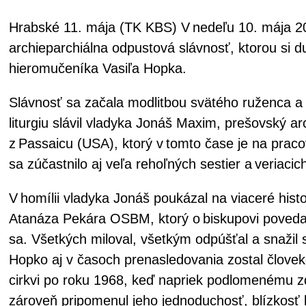
Hrabské 11. mája (TK KBS) V nedeľu 10. mája 20
archieparchiálna odpustová slávnosť, ktorou si d
hieromučeníka Vasiľa Hopka.
Slávnosť sa začala modlitbou svätého ruženca a
liturgiu slávil vladyka Jonáš Maxim, prešovský ar
z Passaicu (USA), ktorý v tomto čase je na prac
sa zúčastnilo aj veľa rehoľných sestier a veriacic
V homílii vladyka Jonáš poukázal na viaceré hist
Atanáza Pekára OSBM, ktorý o biskupovi povedal 
sa. Všetkých miloval, všetkým odpúšťal a snažil s
Hopko aj v časoch prenasledovania zostal človek
cirkvi po roku 1968, keď napriek podlomenému zd
zároveň pripomenul jeho jednoduchosť, blízkosť