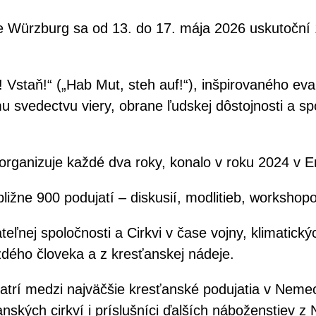
ürzburg sa od 13. do 17. mája 2026 uskutoční 1
! Vstaň!
“ („Hab Mut, steh auf!“), inšpirovaného ev
u svedectvu viery, obrane ľudskej dôstojnosti a sp
 organizuje každé dva roky, konalo v roku 2024 v Er
ližne 900 podujatí – diskusií, modlitieb, workshop
eľnej spoločnosti a Cirkvi v čase vojny, klimatickýc
ždého človeka a z kresťanskej nádeje.
 patrí medzi najväčšie kresťanské podujatia v Nem
ťanských cirkví i príslušníci ďalších náboženstiev