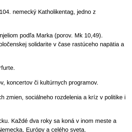
04. nemecký Katholikentag, jedno z
anjeliom podľa Marka (porov. Mk 10,49).
oločenskej solidarite v čase rastúceho napätia a
furte.
ov, koncertov či kultúrnych programov.
h zmien, sociálneho rozdelenia a kríz v politike i
ecku. Každé dva roky sa koná v inom meste a
 z Nemecka, Európy a celého sveta.