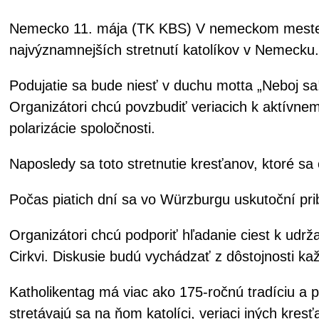
Nemecko 11. mája (TK KBS) V nemeckom meste W
najvýznamnejších stretnutí katolíkov v Nemecku.
Podujatie sa bude niesť v duchu motta „
Neboj sa
Organizátori chcú povzbudiť veriacich k aktívnem
polarizácie spoločnosti.
Naposledy sa toto stretnutie kresťanov, ktoré sa
Počas piatich dní sa vo Würzburgu uskutoční prib
Organizátori chcú podporiť hľadanie ciest k udržat
Cirkvi. Diskusie budú vychádzať z dôstojnosti ka
Katholikentag má viac ako 175-ročnú tradíciu a
stretávajú sa na ňom katolíci, veriaci iných kres