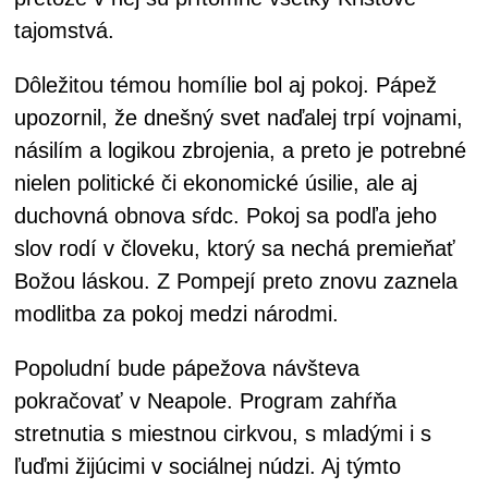
tajomstvá.
Dôležitou témou homílie bol aj pokoj. Pápež
upozornil, že dnešný svet naďalej trpí vojnami,
násilím a logikou zbrojenia, a preto je potrebné
nielen politické či ekonomické úsilie, ale aj
duchovná obnova sŕdc. Pokoj sa podľa jeho
slov rodí v človeku, ktorý sa nechá premieňať
Božou láskou. Z Pompejí preto znovu zaznela
modlitba za pokoj medzi národmi.
Popoludní bude pápežova návšteva
pokračovať v Neapole. Program zahŕňa
stretnutia s miestnou cirkvou, s mladými i s
ľuďmi žijúcimi v sociálnej núdzi. Aj týmto