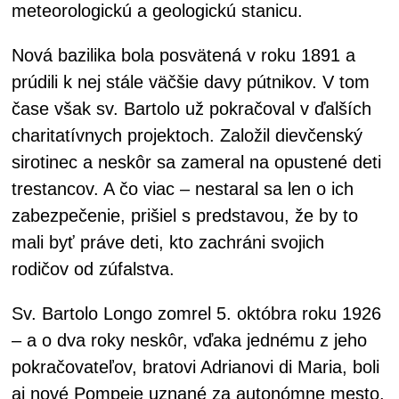
meteorologickú a geologickú stanicu.
Nová bazilika bola posvätená v roku 1891 a
prúdili k nej stále väčšie davy pútnikov. V tom
čase však sv. Bartolo už pokračoval v ďalších
charitatívnych projektoch. Založil dievčenský
sirotinec a neskôr sa zameral na opustené deti
trestancov. A čo viac – nestaral sa len o ich
zabezpečenie, prišiel s predstavou, že by to
mali byť práve deti, kto zachráni svojich
rodičov od zúfalstva.
Sv. Bartolo Longo zomrel 5. októbra roku 1926
– a o dva roky neskôr, vďaka jednému z jeho
pokračovateľov, bratovi Adrianovi di Maria, boli
aj nové Pompeje uznané za autonómne mesto.