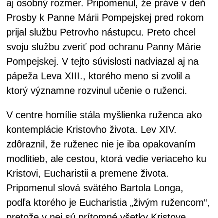
aj osobný rozmer. Pripomenul, že práve v deň
Prosby k Panne Márii Pompejskej pred rokom
prijal službu Petrovho nástupcu. Preto chcel
svoju službu zveriť pod ochranu Panny Márie
Pompejskej. V tejto súvislosti nadviazal aj na
pápeža Leva XIII., ktorého meno si zvolil a
ktorý významne rozvinul učenie o ruženci.
V centre homílie stála myšlienka ruženca ako
kontemplácie Kristovho života. Lev XIV.
zdôraznil, že ruženec nie je iba opakovaním
modlitieb, ale cestou, ktorá vedie veriaceho ku
Kristovi, Eucharistii a premene života.
Pripomenul slová svätého Bartola Longa,
podľa ktorého je Eucharistia „živým ružencom“,
pretože v nej sú prítomné všetky Kristove