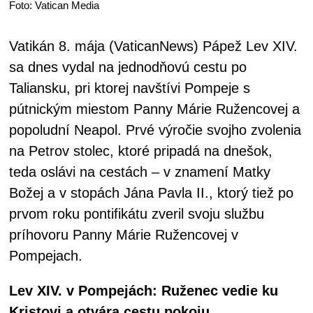
Foto: Vatican Media
Vatikán 8. mája (VaticanNews) Pápež Lev XIV.
sa dnes vydal na jednodňovú cestu po
Taliansku, pri ktorej navštívi Pompeje s
pútnickým miestom Panny Márie Ružencovej a
popoludní Neapol. Prvé výročie svojho zvolenia
na Petrov stolec, ktoré pripadá na dnešok,
teda oslávi na cestách – v znamení Matky
Božej a v stopách Jána Pavla II., ktorý tiež po
prvom roku pontifikátu zveril svoju službu
príhovoru Panny Márie Ružencovej v
Pompejach.
Lev XIV. v Pompejách: Ruženec vedie ku
Kristovi a otvára cestu pokoju