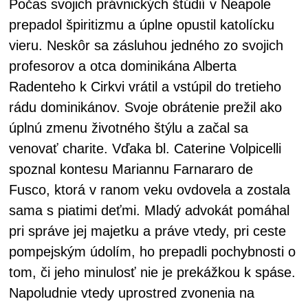
Počas svojich právnických štúdií v Neapole
prepadol špiritizmu a úplne opustil katolícku
vieru. Neskôr sa zásluhou jedného zo svojich
profesorov a otca dominikána Alberta
Radenteho k Cirkvi vrátil a vstúpil do tretieho
rádu dominikánov. Svoje obrátenie prežil ako
úplnú zmenu životného štýlu a začal sa
venovať charite. Vďaka bl. Caterine Volpicelli
spoznal kontesu Mariannu Farnararo de
Fusco, ktorá v ranom veku ovdovela a zostala
sama s piatimi deťmi. Mladý advokát pomáhal
pri správe jej majetku a práve vtedy, pri ceste
pompejským údolím, ho prepadli pochybnosti o
tom, či jeho minulosť nie je prekážkou k spáse.
Napoludnie vtedy uprostred zvonenia na