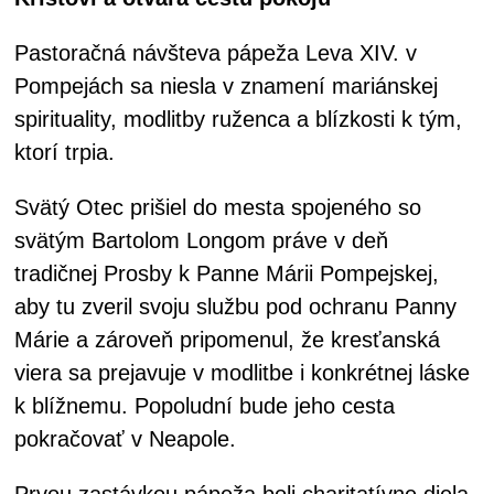
Pastoračná návšteva pápeža Leva XIV. v
Pompejách sa niesla v znamení mariánskej
spirituality, modlitby ruženca a blízkosti k tým,
ktorí trpia.
Svätý Otec prišiel do mesta spojeného so
svätým Bartolom Longom práve v deň
tradičnej Prosby k Panne Márii Pompejskej,
aby tu zveril svoju službu pod ochranu Panny
Márie a zároveň pripomenul, že kresťanská
viera sa prejavuje v modlitbe i konkrétnej láske
k blížnemu. Popoludní bude jeho cesta
pokračovať v Neapole.
Prvou zastávkou pápeža boli charitatívne diela