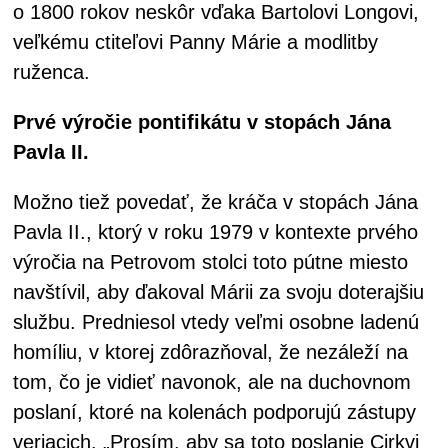
o 1800 rokov neskôr vďaka Bartolovi Longovi,
veľkému ctiteľovi Panny Márie a modlitby
ruženca.
Prvé výročie pontifikátu v stopách Jána
Pavla II.
Možno tiež povedať, že kráča v stopách Jána
Pavla II., ktorý v roku 1979 v kontexte prvého
výročia na Petrovom stolci toto pútne miesto
navštívil, aby ďakoval Márii za svoju doterajšiu
službu. Predniesol vtedy veľmi osobne ladenú
homíliu, v ktorej zdôrazňoval, že nezáleží na
tom, čo je vidieť navonok, ale na duchovnom
poslaní, ktoré na kolenách podporujú zástupy
veriacich. „Prosím, aby sa toto poslanie Cirkvi