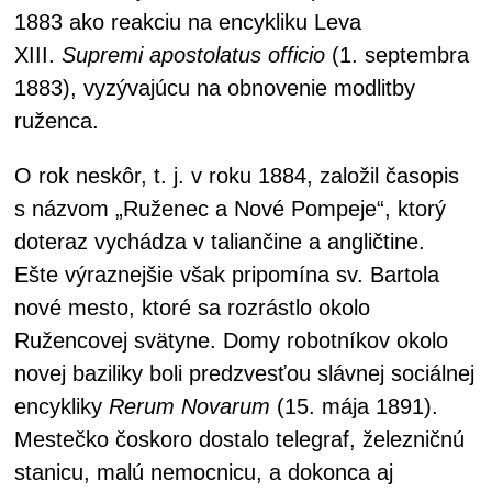
1883 ako reakciu na encykliku Leva
XIII.
Supremi apostolatus officio
(1. septembra
1883), vyzývajúcu na obnovenie modlitby
ruženca.
O rok neskôr, t. j. v roku 1884, založil časopis
s názvom „Ruženec a Nové Pompeje“, ktorý
doteraz vychádza v taliančine a angličtine.
Ešte výraznejšie však pripomína sv. Bartola
nové mesto, ktoré sa rozrástlo okolo
Ružencovej svätyne. Domy robotníkov okolo
novej baziliky boli predzvesťou slávnej sociálnej
encykliky
Rerum Novarum
(15. mája 1891).
Mestečko čoskoro dostalo telegraf, železničnú
stanicu, malú nemocnicu, a dokonca aj