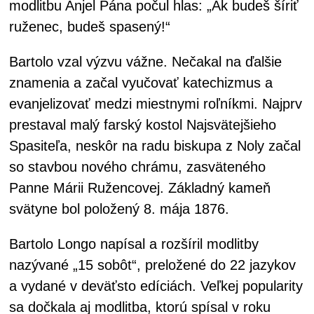
modlitbu Anjel Pána počul hlas: „Ak budeš šíriť
ruženec, budeš spasený!“
Bartolo vzal výzvu vážne. Nečakal na ďalšie
znamenia a začal vyučovať katechizmus a
evanjelizovať medzi miestnymi roľníkmi. Najprv
prestaval malý farský kostol Najsvätejšieho
Spasiteľa, neskôr na radu biskupa z Noly začal
so stavbou nového chrámu, zasväteného
Panne Márii Ružencovej. Základný kameň
svätyne bol položený 8. mája 1876.
Bartolo Longo napísal a rozšíril modlitby
nazývané „15 sobôt“, preložené do 22 jazykov
a vydané v deväťsto edíciách. Veľkej popularity
sa dočkala aj modlitba, ktorú spísal v roku