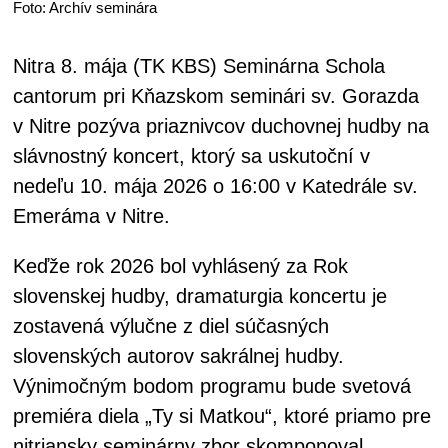
Foto: Archív seminára
Nitra 8. mája (TK KBS) Seminárna Schola
cantorum pri Kňazskom seminári sv. Gorazda
v Nitre pozýva priaznivcov duchovnej hudby na
slávnostný koncert, ktorý sa uskutoční v
nedeľu 10. mája 2026 o 16:00 v Katedrále sv.
Emeráma v Nitre.
Keďže rok 2026 bol vyhlásený za Rok
slovenskej hudby, dramaturgia koncertu je
zostavená výlučne z diel súčasných
slovenských autorov sakrálnej hudby.
Výnimočným bodom programu bude svetová
premiéra diela „Ty si Matkou“, ktoré priamo pre
nitriansky seminárny zbor skomponoval