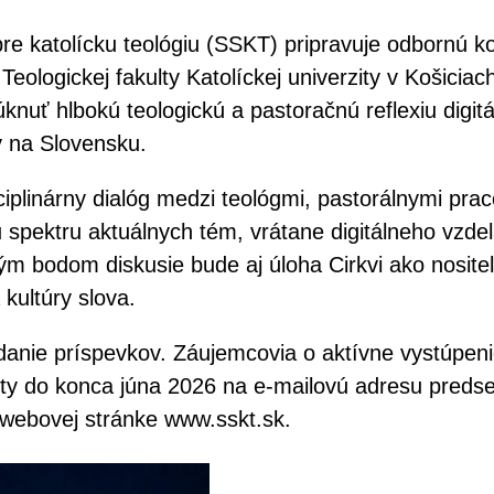
e katolícku teológiu (SSKT) pripravuje odbornú kon
eologickej fakulty Katolíckej univerzity v Košiciac
nuť hlbokú teologickú a pastoračnú reflexiu digitá
v na Slovensku.
sciplinárny dialóg medzi teológmi, pastorálnymi p
spektru aktuálnych tém, vrátane digitálneho vzdel
žitým bodom diskusie bude aj úloha Cirkvi ako nosite
 kultúry slova.
danie príspevkov. Záujemcovia o aktívne vystúpeni
ty do konca júna 2026 na e-mailovú adresu predsed
ej webovej stránke www.sskt.sk.