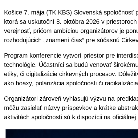
Košice 7. mája (TK KBS) Slovenská spoločnosť pr
ktorá sa uskutoční 8. októbra 2026 v priestoroch T
verejnosť, pričom ambíciou organizátorov je ponúk
rozhodujúcich „znamení čias“ pre súčasnú Cirke
Program konferencie vytvorí priestor pre interdi
technológie. Účastníci sa budú venovať širokému 
etiky, či digitalizácie cirkevných procesov. Dôle
ako hoaxy, polarizácia spoločnosti či radikalizácia
Organizátori zároveň vyhlasujú výzvu na predkla
môžu zasielať názvy príspevkov a krátke abstrak
aktivitách spoločnosti sú k dispozícii na oficiáln