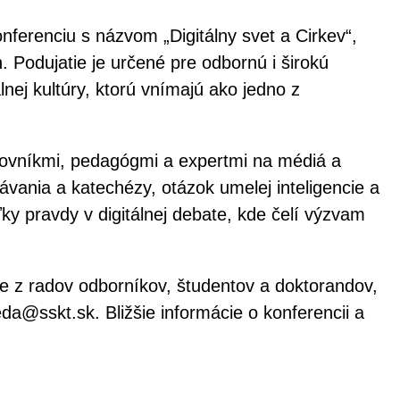
ferenciu s názvom „Digitálny svet a Cirkev“,
h. Podujatie je určené pre odbornú i širokú
lnej kultúry, ktorú vnímajú ako jedno z
racovníkmi, pedagógmi a expertmi na médiá a
ávania a katechézy, otázok umelej inteligencie a
ľky pravdy v digitálnej debate, kde čelí výzvam
e z radov odborníkov, študentov a doktorandov,
a@sskt.sk. Bližšie informácie o konferencii a