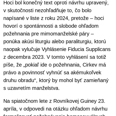
Hoci bol konečný text oproti návrhu upravený,
v skutočnosti nezohľadňuje to, čo bolo
napísané v liste z roku 2024, pretože – hoci
hovorí o spontánnosti a slobode ohľadom
požehnania pre mimomanželské páry –
ponúka akúsi liturgiu alebo paraliturgiu, ktorú
naopak vylučuje Vyhlásenie Fiducia Supplicans
z decembra 2023. V tomto vyhlásení sa totiž
píše, že „pokiaľ ide o požehnania, Cirkev má
právo a povinnosť vyhnúť sa akémukoľvek
druhu obradu“, ktorý by mohol byť zamieňaný
s uzavretím manželstva.
Na spiatočnom lete z Rovníkovej Guiney 23.
apríla, v odpovedi na otázku ohľadom návrhu