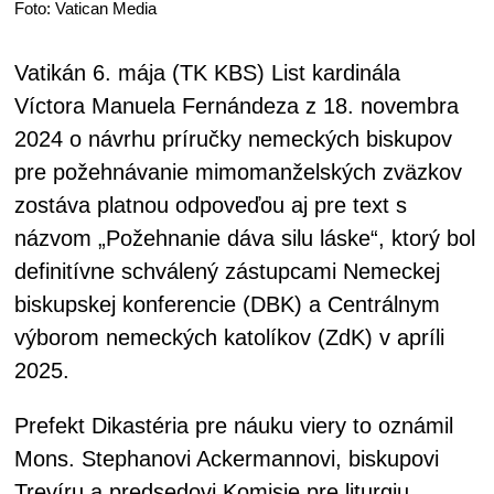
Foto: Vatican Media
Vatikán 6. mája (TK KBS) List kardinála
Víctora Manuela Fernándeza z 18. novembra
2024 o návrhu príručky nemeckých biskupov
pre požehnávanie mimomanželských zväzkov
zostáva platnou odpoveďou aj pre text s
názvom „Požehnanie dáva silu láske“, ktorý bol
definitívne schválený zástupcami Nemeckej
biskupskej konferencie (DBK) a Centrálnym
výborom nemeckých katolíkov (ZdK) v apríli
2025.
Prefekt Dikastéria pre náuku viery to oznámil
Mons. Stephanovi Ackermannovi, biskupovi
Trevíru a predsedovi Komisie pre liturgiu