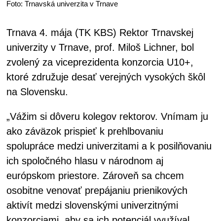
Foto: Trnavská univerzita v Trnave
Trnava 4. mája (TK KBS) Rektor Trnavskej
univerzity v Trnave, prof. Miloš Lichner, bol
zvolený za viceprezidenta konzorcia U10+,
ktoré združuje desať verejných vysokých škôl
na Slovensku.
„Vážim si dôveru kolegov rektorov. Vnímam ju
ako záväzok prispieť k prehlbovaniu
spolupráce medzi univerzitami a k posilňovaniu
ich spoločného hlasu v národnom aj
európskom priestore. Zároveň sa chcem
osobitne venovať prepájaniu prienikových
aktivít medzi slovenskými univerzitnými
konzorciami, aby sa ich potenciál využíval