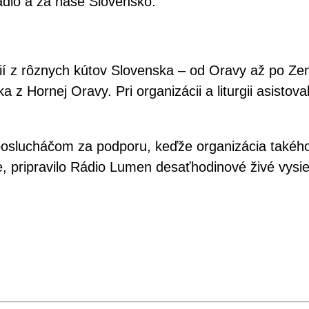
ádio a za naše Slovensko.“
ácií z rôznych kútov Slovenska – od Oravy až po Z
 Hornej Oravy. Pri organizácii a liturgii asistoval
 poslucháčom za podporu, keďže organizácia takéh
, pripravilo Rádio Lumen desaťhodinové živé vysie