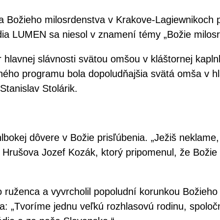
 Božieho milosrdenstva v Krakove-Lagiewnikoch pv
ádia LUMEN sa niesol v znamení témy „Božie milosr
 hlavnej slávnosti svätou omšou v kláštornej kapl
ho programu bola dopoludňajšia svätá omša v hlav
tanislav Stolárik.
 hlbokej dôvere v Božie prisľúbenia. „Ježiš neklam
ého Hrušova Jozef Kozák, ktorý pripomenul, že Bož
ruženca a vyvrcholil popoludní korunkou Božieho
a: „Tvoríme jednu veľkú rozhlasovú rodinu, spolo