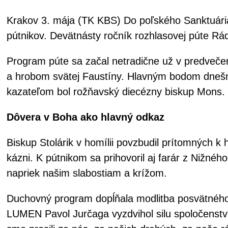
Krakov 3. mája (TK KBS) Do poľského Sanktuária
pútnikov. Devätnásty ročník rozhlasovej púte R
Program púte sa začal netradične už v predvečer
a hrobom svätej Faustíny. Hlavným bodom dnešné
kazateľom bol rožňavský diecézny biskup Mons. S
Dôvera v Boha ako hlavný odkaz
Biskup Stolárik v homílii povzbudil prítomných k
kázni. K pútnikom sa prihovoril aj farár z Nižn
napriek našim slabostiam a krížom.
Duchovný program dopĺňala modlitba posvätného 
LUMEN Pavol Jurčaga vyzdvihol silu spoločenstv