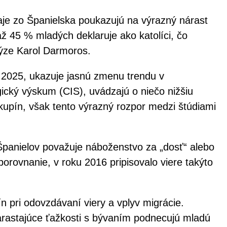
daje zo Španielska poukazujú na výrazný nárast
až 45 % mladých deklaruje ako katolíci, čo
lýze Karol Darmoros.
 2025, ukazuje jasnú zmenu trendu v
ický výskum (CIS), uvádzajú o niečo nižšiu
skupín, však tento výrazný rozpor medzi štúdiami
Španielov považuje náboženstvo za „dosť“ alebo
 porovnanie, v roku 2016 pripisovalo viere takýto
 pri odovzdávaní viery a vplyv migrácie.
narastajúce ťažkosti s bývaním podnecujú mladú