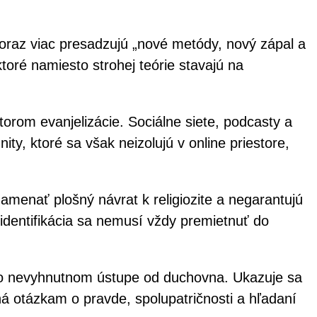
oraz viac presadzujú „nové metódy, nový zápal a
toré namiesto strohej teórie stavajú na
torom evanjelizácie. Sociálne siete, podcasty a
y, ktoré sa však neizolujú v online priestore,
menať plošný návrat k religiozite a negarantujú
a identifikácia sa nemusí vždy premietnuť do
y o nevyhnutnom ústupe od duchovna. Ukazuje sa
ná otázkam o pravde, spolupatričnosti a hľadaní