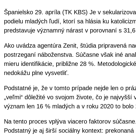
Španielsko 29. apríla (TK KBS) Je v sekularizov
podielu mladých ľudí, ktorí sa hlásia ku katolic
predstavuje významný nárast v porovnaní s 31,6 
Ako uvádza agentúra Zenit, štúdia pripravená n
postrzeganí náboženstva. Súčasne však iné analý
mieru identifikácie, približne 28 %. Metodologic
nedokážu plne vysvetliť.
Podstatné je, že v tomto prípade nejde len o pr
„veľmi“ dôležité vo svojom živote, čo je najvyšší 
význam len 16 % mladých a v roku 2020 to bolo
Na tento proces vplýva viacero faktorov súčasne
Podstatný je aj širší sociálny kontext: prekona