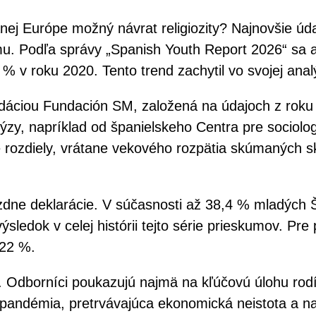
anej Európe možný návrat religiozity? Najnovšie ú
izmu. Podľa správy „Spanish Youth Report 2026“ sa 
% v roku 2020. Tento trend zachytil vo svojej ana
adáciou Fundación SM, založená na údajoch z roku
zy, napríklad od španielskeho Centra pre sociolog
ké rozdiely, vrátane vekového rozpätia skúmaných 
ázdne deklarácie. V súčasnosti až 38,4 % mladých 
výsledok v celej histórii tejto série prieskumov. Pre
 22 %.
. Odborníci poukazujú najmä na kľúčovú úlohu rodín
ná pandémia, pretrvávajúca ekonomická neistota a 