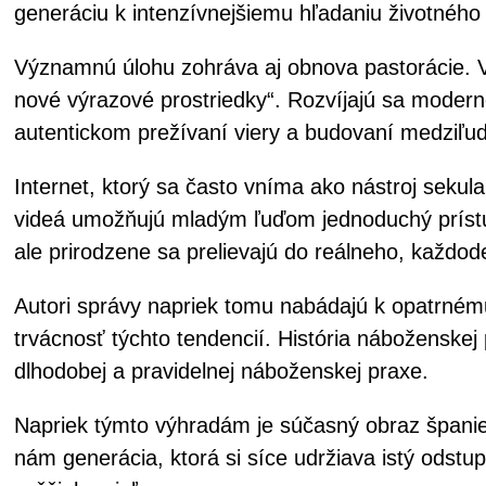
generáciu k intenzívnejšiemu hľadaniu životného z
Významnú úlohu zohráva aj obnova pastorácie. V
nové výrazové prostriedky“. Rozvíjajú sa moderné
autentickom prežívaní viery a budovaní medziľu
Internet, ktorý sa často vníma ako nástroj sekula
videá umožňujú mladým ľuďom jednoduchý prístup k
ale prirodzene sa prelievajú do reálneho, každod
Autori správy napriek tomu nabádajú k opatrnému
trvácnosť týchto tendencií. História náboženskej 
dlhodobej a pravidelnej náboženskej praxe.
Napriek týmto výhradám je súčasný obraz španie
nám generácia, ktorá si síce udržiava istý odstu