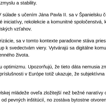
myslu a stability.
 súlade s učením Jána Pavla II. sa v Španielsku č
 iniciatívy, rekolekcie a komunitné spoločenstvá, k
dských vzťahov.
rizácie, sa v tomto kontexte paradoxne stáva pries
 svedectvám viery. Vytvárajú sa digitálne komunit
enného života.
 optimizmu. Upozorňujú, že tieto dáta nemusia zna
príslušnosti v Európe totiž ukazuje, že subjektívn
lskej mládeže oveľa zložitejší než bežné naratív
p od pevných inštitúcií, no zostáva bytostne otvore