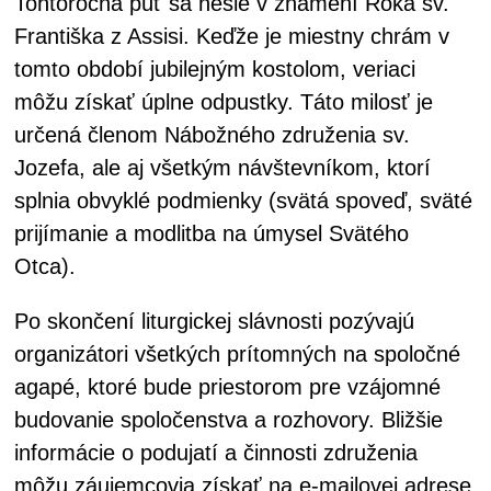
Tohtoročná púť sa nesie v znamení Roka sv.
Františka z Assisi. Keďže je miestny chrám v
tomto období jubilejným kostolom, veriaci
môžu získať úplne odpustky. Táto milosť je
určená členom Nábožného združenia sv.
Jozefa, ale aj všetkým návštevníkom, ktorí
splnia obvyklé podmienky (svätá spoveď, sväté
prijímanie a modlitba na úmysel Svätého
Otca).
Po skončení liturgickej slávnosti pozývajú
organizátori všetkých prítomných na spoločné
agapé, ktoré bude priestorom pre vzájomné
budovanie spoločenstva a rozhovory. Bližšie
informácie o podujatí a činnosti združenia
môžu záujemcovia získať na e-mailovej adrese