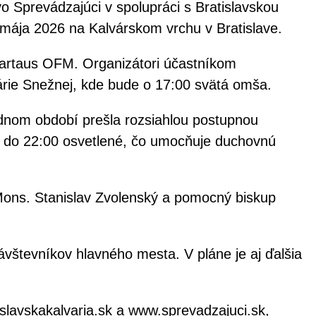
o Sprevádzajúci v spolupráci s Bratislavskou
 mája 2026 na Kalvárskom vrchu v Bratislave.
 Martaus OFM. Organizátori účastníkom
Márie Snežnej, kde bude o 17:00 svätá omša.
lednom období prešla rozsiahlou postupnou
až do 22:00 osvetlené, čo umocňuje duchovnú
 Mons. Stanislav Zvolenský a pomocný biskup
vštevníkov hlavného mesta. V pláne je aj ďalšia
islavskakalvaria.sk a www.sprevadzajuci.sk,