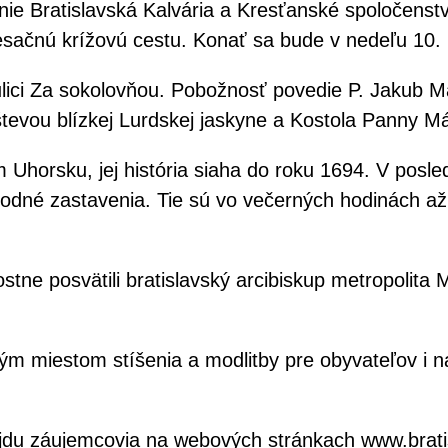
nie Bratislavská Kalvária a Kresťanské spoločenstv
esačnú krížovú cestu. Konať sa bude v nedeľu 10.
 ulici Za sokolovňou. Pobožnosť povedie P. Jakub
vštevou blízkej Lurdskej jaskyne a Kostola Panny 
om Uhorsku, jej história siaha do roku 1694. V pos
chodné zastavenia. Tie sú vo večerných hodinách 
tne posvätili bratislavský arcibiskup metropolita
m miestom stíšenia a modlitby pre obyvateľov i ná
a nájdu záujemcovia na webových stránkach www.brat