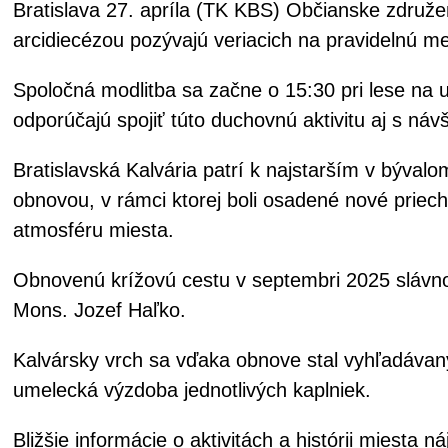
Bratislava 27. apríla (TK KBS) Občianske združe
arcidiecézou pozývajú veriacich na pravidelnú m
Spoločná modlitba sa začne o 15:30 pri lese na
odporúčajú spojiť túto duchovnú aktivitu aj s ná
Bratislavská Kalvária patrí k najstarším v býval
obnovou, v rámci ktorej boli osadené nové prie
atmosféru miesta.
Obnovenú krížovú cestu v septembri 2025 slávnos
Mons. Jozef Haľko.
Kalvársky vrch sa vďaka obnove stal vyhľadávaný
umelecká výzdoba jednotlivých kaplniek.
Bližšie informácie o aktivitách a histórii miest