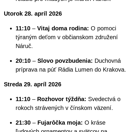
Utorok 28. apríl 2026
11:10
–
Vitaj doma rodina:
O pomoci
týraným deťom v občianskom združení
Náruč.
20:10
–
Slovo povzbudenia:
Duchovná
príprava na púť Rádia Lumen do Krakova.
Streda 29. apríl 2026
11:10
–
Rozhovor týždňa:
Svedectvá o
rokoch strávených v čínskom väzení.
21:30
–
Fujarôčka moja:
O kráse
ľudových ornamentov a svätcov na