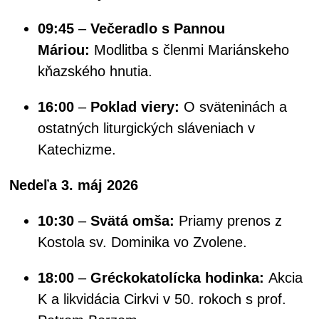
09:45
–
Večeradlo s Pannou
Máriou:
Modlitba s členmi Mariánskeho
kňazského hnutia.
16:00
–
Poklad viery:
O sväteninách a
ostatných liturgických sláveniach v
Katechizme.
Nedeľa 3. máj 2026
10:30
–
Svätá omša:
Priamy prenos z
Kostola sv. Dominika vo Zvolene.
18:00
–
Gréckokatolícka hodinka:
Akcia
K a likvidácia Cirkvi v 50. rokoch s prof.