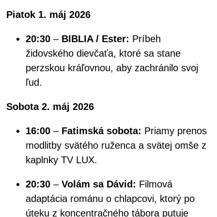
Piatok 1. máj 2026
20:30
–
BIBLIA / Ester:
Príbeh
židovského dievčaťa, ktoré sa stane
perzskou kráľovnou, aby zachránilo svoj
ľud.
Sobota 2. máj 2026
16:00
–
Fatimská sobota:
Priamy prenos
modlitby svätého ruženca a svätej omše z
kaplnky TV LUX.
20:30
–
Volám sa Dávid:
Filmová
adaptácia románu o chlapcovi, ktorý po
úteku z koncentračného tábora putuje