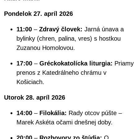
Pondelok 27. apríl 2026
11:00
–
Zdravý človek:
Jarná únava a
bylinky (chren, palina, vres) s hostkou
Zuzanou Homolovou.
17:00
–
Gréckokatolícka liturgia:
Priamy
prenos z Katedrálneho chrámu v
Košiciach.
Utorok 28. apríl 2026
14:00
–
Filokália:
Rady otcov púšte –
Marek Askéta očami dnešnej doby.
20:00
–
Rozhovory zo štúdia:
O