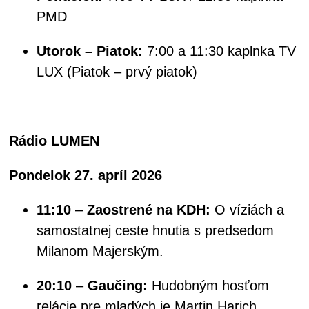
PMD
Utorok – Piatok:
7:00 a 11:30 kaplnka TV
LUX (Piatok – prvý piatok)
Rádio LUMEN
Pondelok 27. apríl 2026
11:10
–
Zaostrené na KDH:
O víziách a
samostatnej ceste hnutia s predsedom
Milanom Majerským.
20:10
–
Gaučing:
Hudobným hosťom
relácie pre mladých je Martin Harich.