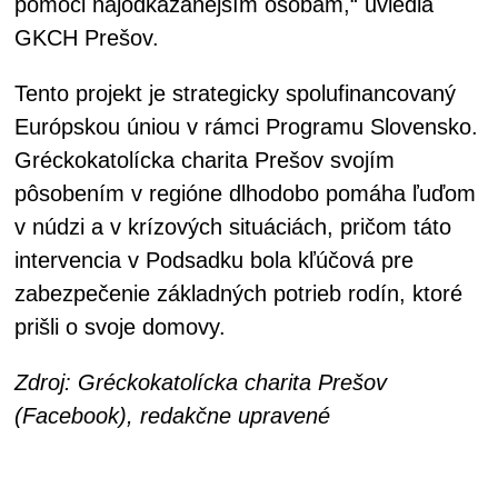
pomoci najodkázanejším osobám,“ uviedla
GKCH Prešov.
Tento projekt je strategicky spolufinancovaný
Európskou úniou v rámci Programu Slovensko.
Gréckokatolícka charita Prešov svojím
pôsobením v regióne dlhodobo pomáha ľuďom
v núdzi a v krízových situáciách, pričom táto
intervencia v Podsadku bola kľúčová pre
zabezpečenie základných potrieb rodín, ktoré
prišli o svoje domovy.
Zdroj: Gréckokatolícka charita Prešov
(Facebook), redakčne upravené