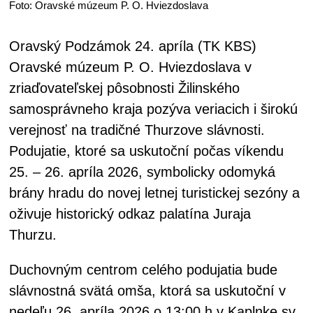
Foto: Oravské múzeum P. O. Hviezdoslava
Oravský Podzámok 24. apríla (TK KBS)
Oravské múzeum P. O. Hviezdoslava v
zriaďovateľskej pôsobnosti Žilinského
samosprávneho kraja pozýva veriacich i širokú
verejnosť na tradičné Thurzove slávnosti.
Podujatie, ktoré sa uskutoční počas víkendu
25. – 26. apríla 2026, symbolicky odomyká
brány hradu do novej letnej turistickej sezóny a
oživuje historický odkaz palatína Juraja
Thurzu.
Duchovným centrom celého podujatia bude
slávnostná svätá omša, ktorá sa uskutoční v
nedeľu 26. apríla 2026 o 13:00 h v Kaplnke sv.