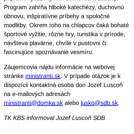
Program zahŕňa hlboké katechézy, duchovnú
obnovu, inšpiratívne príbehy a spoločné
modlitby. Okrem toho na chlapcov čaká bohaté
športové vyžitie, rôzne hry, turistika v prírode,
návšteva plavárne, chvíle v pustovni či
fascinujúce spoznávanie vesmíru.
Záujemcovia nájdu informácie na webovej
stránke
ministranti.sk
. V prípade otázok je k
dispozícii kontaktná osoba don Jozef Luscoň
na e-mailových adresách
ministranti@domka.sk
alebo
lusko@sdb.sk
.
TK KBS informoval Jozef Luscoň SDB