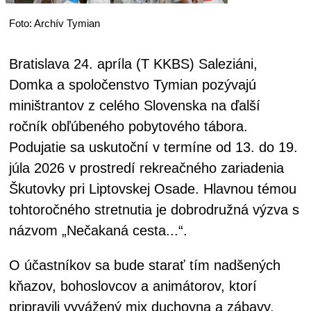
Foto: Archív Tymian
Bratislava 24. apríla (T KKBS) Saleziáni,
Domka a spoločenstvo Tymian pozývajú
miništrantov z celého Slovenska na ďalší
ročník obľúbeného pobytového tábora.
Podujatie sa uskutoční v termíne od 13. do 19.
júla 2026 v prostredí rekreačného zariadenia
Škutovky pri Liptovskej Osade. Hlavnou témou
tohtoročného stretnutia je dobrodružná výzva s
názvom „Nečakaná cesta...“.
O účastníkov sa bude starať tím nadšených
kňazov, bohoslovcov a animátorov, ktorí
pripravili vyvážený mix duchovna a zábavy.