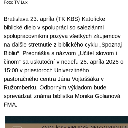
Foto: TV Lux
Bratislava 23. apríla (TK KBS) Katolícke
biblické dielo v spolupráci so saleziánmi
spolupracovníkmi pozýva všetkých záujemcov
na ďalšie stretnutie z biblického cyklu „Spoznaj
Bibliu“. Prednáška s názvom „Učiteľ slovom i
činom“ sa uskutoční v nedeľu 26. apríla 2026 o
15:00 v priestoroch Univerzitného
pastoračného centra Jána Vojtaššáka v
Ružomberku. Odborným výkladom bude
sprevádzať známa biblistka Monika Golianová
FMA.