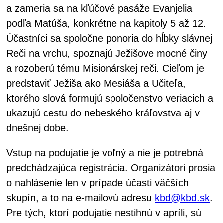
a zameria sa na kľúčové pasáže Evanjelia
podľa Matúša, konkrétne na kapitoly 5 až 12.
Účastníci sa spoločne ponoria do hĺbky slávnej
Reči na vrchu, spoznajú Ježišove mocné činy
a rozoberú tému Misionárskej reči. Cieľom je
predstaviť Ježiša ako Mesiáša a Učiteľa,
ktorého slová formujú spoločenstvo veriacich a
ukazujú cestu do nebeského kráľovstva aj v
dnešnej dobe.
Vstup na podujatie je voľný a nie je potrebná
predchádzajúca registrácia. Organizátori prosia
o nahlásenie len v prípade účasti väčších
skupín, a to na e-mailovú adresu
kbd@kbd.sk
.
Pre tých, ktorí podujatie nestihnú v apríli, sú